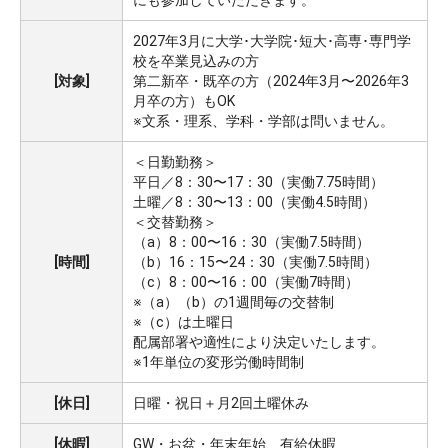
2027年3月に大学･大学院･短大･高専･専門学
校を卒業見込みの方
[対象]
第二新卒・既卒の方（2024年3月〜2026年3
月卒の方）もOK
※文系・理系、学科・学部は問いません。
＜日勤勤務＞
平日／8：30〜17：30（実働7.75時間）
土曜／8：30〜13：00（実働4.5時間）
＜交替勤務＞
（a）8：00〜16：30（実働7.5時間）
[時間]
（b）16：15〜24：30（実働7.5時間）
（c）8：00〜16：00（実働7時間）
※（a）（b）の1週間毎の交替制
※（c）は土曜日
配属部署や適性により決定いたします。
※1年単位の変形労働時間制
[休日]
日曜・祝日＋月2回土曜休み
[休暇]
GW・お盆・年末年始、有給休暇