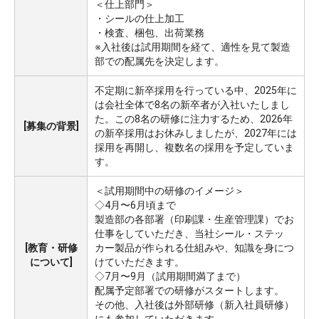
＜仕上部門＞
・シールの仕上加工
・検査、梱包、出荷業務
※入社後は試用期間を経て、適性を見て製造
部での配属先を決定します。
不定期に新卒採用を行っている中、2025年に
は会社全体で8名の新卒者が入社いたしまし
た。この8名の研修に注力するため、2026年
[募集の背景]
の新卒採用はお休みしましたが、2027年には
採用を再開し、複数名の採用を予定していま
す。
＜試用期間中の研修のイメージ＞
◇4月〜6月頃まで
製造部の各部署（印刷課・生産管理課）でお
仕事をしていただき、当社シール・ステッ
[教育・研修
カー製品が作られる仕組みや、知識を身につ
について]
けていただきます。
◇7月〜9月（試用期間満了まで）
配属予定部署での研修がスタートします。
その他、入社後は外部研修（新入社員研修）
にも参加していただきます。