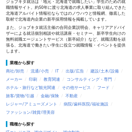
ジョブキタ就活は「地元・北海道で就職したい」学生のための就
職情報サイト。約50年に渡り北海道の求人事業に取り組んできた
北海道アルバイト情報社ならではのノウハウと情報網、徹底した
取材で北海道内企業の新卒採用情報を掲載しています。
また、ジョブキタ就活主催の合同企業説明会、キャリアアドバイ
ザーによる就活個別相談や就活講座・セミナー、新卒学生向けの
無料就職エージェントサービス（新卒紹介）など、就職活動を頑
張る、北海道で働きたい学生に役立つ就職情報・イベントを提供
します。
業種から探す
商社/卸売
流通/小売
IT
出版/広告
建設/土木/設備
メーカー
印刷
教育関連
コンサルティング・専門
ホテル・旅行など観光関連
その他サービス
フード
旅客/貨物/引越
金融/保険
不動産
レジャー/アミューズメント
病院/歯科医院/福祉施設
ファッション/雑貨/理美容
職種から探す