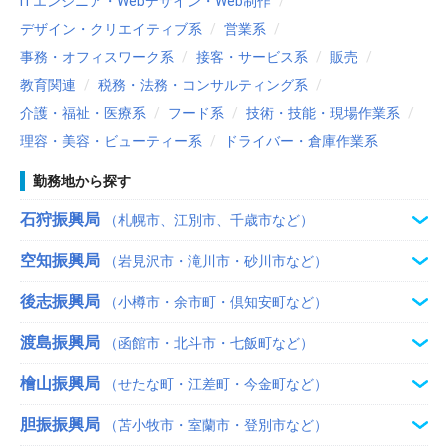
ITエンジニア・Webデザイン・Web制作
デザイン・クリエイティブ系
営業系
事務・オフィスワーク系
接客・サービス系
販売
教育関連
税務・法務・コンサルティング系
介護・福祉・医療系
フード系
技術・技能・現場作業系
理容・美容・ビューティー系
ドライバー・倉庫作業系
勤務地から探す
石狩振興局
（札幌市、江別市、千歳市など）
空知振興局
（岩見沢市・滝川市・砂川市など）
後志振興局
（小樽市・余市町・倶知安町など）
渡島振興局
（函館市・北斗市・七飯町など）
檜山振興局
（せたな町・江差町・今金町など）
胆振振興局
（苫小牧市・室蘭市・登別市など）