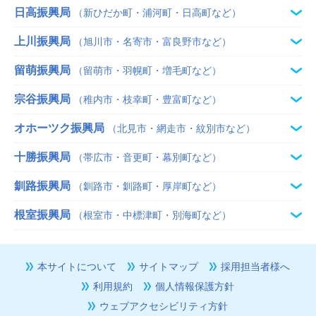
日高振興局
（新ひだか町・浦河町・日高町など）
上川振興局
（旭川市・名寄市・富良野市など）
留萌振興局
（留萌市・羽幌町・増毛町など）
宗谷振興局
（稚内市・枝幸町・豊富町など）
オホーツク振興局
（北見市・網走市・紋別市など）
十勝振興局
（帯広市・音更町・幕別町など）
釧路振興局
（釧路市・釧路町・厚岸町など）
根室振興局
（根室市・中標津町・別海町など）
本サイトについて
サイトマップ
採用担当者様へ
利用規約
個人情報保護方針
ウェブアクセシビリティ方針