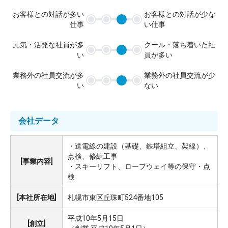
お客様との対話が多い
お客様との対話が少な
仕事
い仕事
元気・活発な社員が多
クール・落ち着いた社
い
員が多い
業務外の社員交流が多
業務外の社員交流が少
い
ない
会社データ
・送電線の建設（基礎、鉄塔組立、架線）、
点検、修繕工事
[事業内容]
・スキーリフト、ロープウェイ等の保守・点
検
[本社所在地]
札幌市東区丘珠町524番地105
平成10年5月15日
[創立]