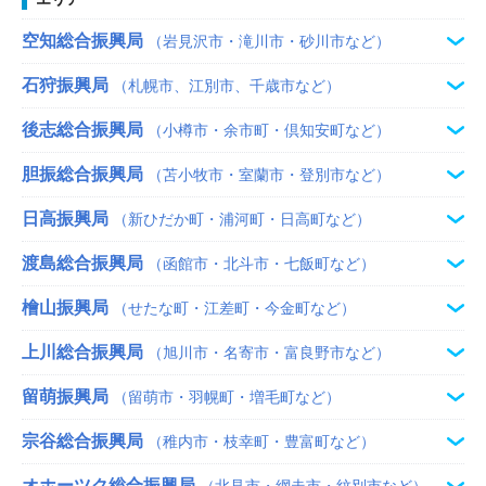
空知総合振興局
（岩見沢市・滝川市・砂川市など）
石狩振興局
（札幌市、江別市、千歳市など）
後志総合振興局
（小樽市・余市町・倶知安町など）
胆振総合振興局
（苫小牧市・室蘭市・登別市など）
日高振興局
（新ひだか町・浦河町・日高町など）
渡島総合振興局
（函館市・北斗市・七飯町など）
檜山振興局
（せたな町・江差町・今金町など）
上川総合振興局
（旭川市・名寄市・富良野市など）
留萌振興局
（留萌市・羽幌町・増毛町など）
宗谷総合振興局
（稚内市・枝幸町・豊富町など）
オホーツク総合振興局
（北見市・網走市・紋別市など）