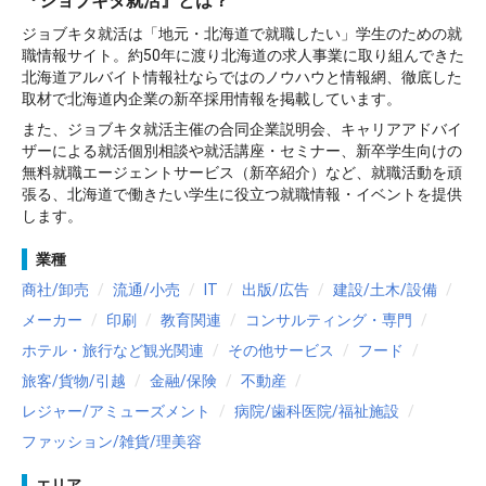
『ジョブキタ就活』とは？
ジョブキタ就活は「地元・北海道で就職したい」学生のための就
職情報サイト。約50年に渡り北海道の求人事業に取り組んできた
北海道アルバイト情報社ならではのノウハウと情報網、徹底した
取材で北海道内企業の新卒採用情報を掲載しています。
また、ジョブキタ就活主催の合同企業説明会、キャリアアドバイ
ザーによる就活個別相談や就活講座・セミナー、新卒学生向けの
無料就職エージェントサービス（新卒紹介）など、就職活動を頑
張る、北海道で働きたい学生に役立つ就職情報・イベントを提供
します。
業種
商社/卸売
流通/小売
IT
出版/広告
建設/土木/設備
メーカー
印刷
教育関連
コンサルティング・専門
ホテル・旅行など観光関連
その他サービス
フード
旅客/貨物/引越
金融/保険
不動産
レジャー/アミューズメント
病院/歯科医院/福祉施設
ファッション/雑貨/理美容
エリア