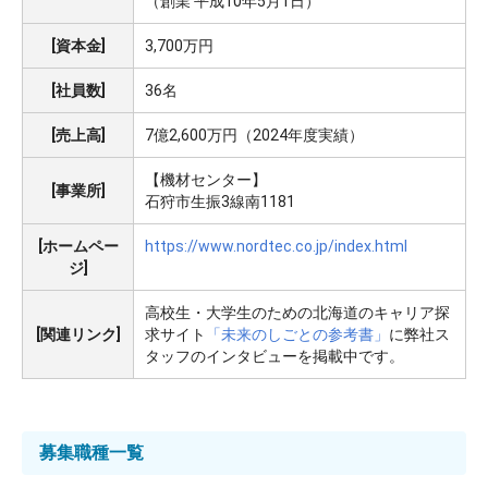
（創業 平成10年5月1日）
[資本金]
3,700万円
[社員数]
36名
[売上高]
7億2,600万円（2024年度実績）
【機材センター】
[事業所]
石狩市生振3線南1181
[ホームペー
https://www.nordtec.co.jp/index.html
ジ]
高校生・大学生のための北海道のキャリア探
[関連リンク]
求サイト
「未来のしごとの参考書」
に弊社ス
タッフのインタビューを掲載中です。
募集職種一覧