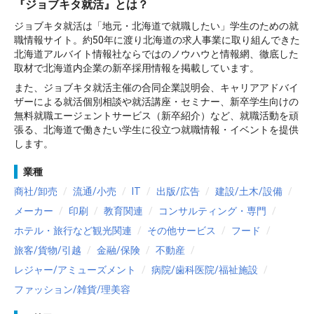
『ジョブキタ就活』とは？
ジョブキタ就活は「地元・北海道で就職したい」学生のための就
職情報サイト。約50年に渡り北海道の求人事業に取り組んできた
北海道アルバイト情報社ならではのノウハウと情報網、徹底した
取材で北海道内企業の新卒採用情報を掲載しています。
また、ジョブキタ就活主催の合同企業説明会、キャリアアドバイ
ザーによる就活個別相談や就活講座・セミナー、新卒学生向けの
無料就職エージェントサービス（新卒紹介）など、就職活動を頑
張る、北海道で働きたい学生に役立つ就職情報・イベントを提供
します。
業種
商社/卸売
流通/小売
IT
出版/広告
建設/土木/設備
メーカー
印刷
教育関連
コンサルティング・専門
ホテル・旅行など観光関連
その他サービス
フード
旅客/貨物/引越
金融/保険
不動産
レジャー/アミューズメント
病院/歯科医院/福祉施設
ファッション/雑貨/理美容