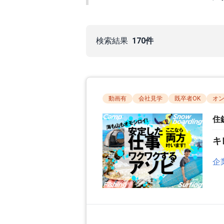
検索結果
170件
動画有
会社見学
既卒者OK
オン
住
キ
企