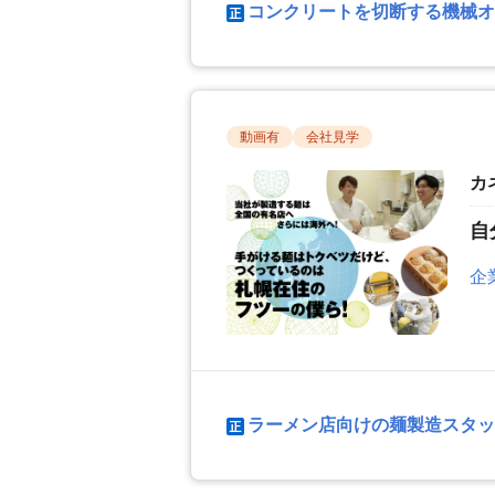
コンクリートを切断する機械オ
動画有
会社見学
カ
自
企
ラーメン店向けの麺製造スタッ