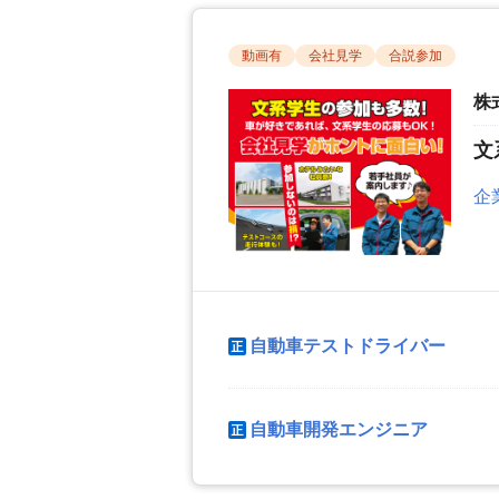
動画有
会社見学
合説参加
株
文
企
自動車テストドライバー
自動車開発エンジニア