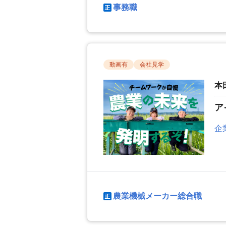
事務職
動画有
会社見学
本
ア
企
農業機械メーカー総合職