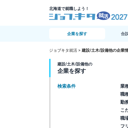
北海道で就職しよう！
企業を探す
合
ジョブキタ就活
建設/土木/設備他の企業
建設/土木/設備他の
企業を探す
検索条件
業
職
勤
こ
職
フ