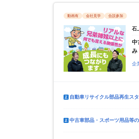
動画有
会社見学
合説参加
石
中
み
企
自動車リサイクル部品再生スタ
中古車部品・スポーツ用品等の