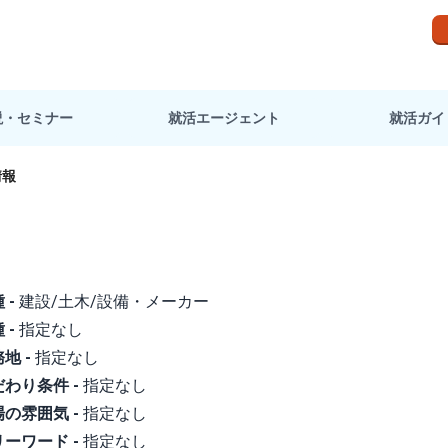
説・セミナー
就活エージェント
就活ガイ
情報
種
建設/土木/設備
メーカー
種
指定なし
務地
指定なし
だわり条件
指定なし
場の雰囲気
指定なし
リーワード
指定なし