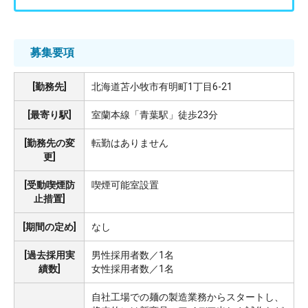
募集要項
[勤務先]
北海道苫小牧市有明町1丁目6-21
[最寄り駅]
室蘭本線「青葉駅」徒歩23分
[勤務先の変
転勤はありません
更]
[受動喫煙防
喫煙可能室設置
止措置]
[期間の定め]
なし
[過去採用実
男性採用者数／1名
績数]
女性採用者数／1名
自社工場での麺の製造業務からスタートし、