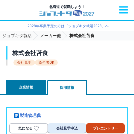
北海道で就職しよう！
2028年卒業予定の方は「ジョブキタ就活2028」へ
ジョブキタ就活
メーカー他
株式会社苫食
株式会社苫食
会社見学
既卒者OK
企業情報
採用情報
製造管理職
気になる
会社見学申込
プレエントリー