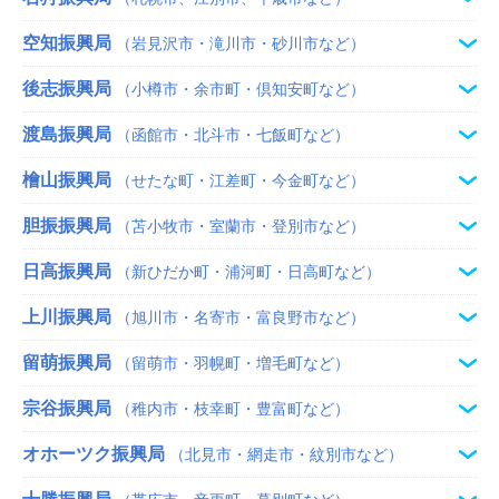
空知振興局
（岩見沢市・滝川市・砂川市など）
後志振興局
（小樽市・余市町・倶知安町など）
渡島振興局
（函館市・北斗市・七飯町など）
檜山振興局
（せたな町・江差町・今金町など）
胆振振興局
（苫小牧市・室蘭市・登別市など）
日高振興局
（新ひだか町・浦河町・日高町など）
上川振興局
（旭川市・名寄市・富良野市など）
留萌振興局
（留萌市・羽幌町・増毛町など）
宗谷振興局
（稚内市・枝幸町・豊富町など）
オホーツク振興局
（北見市・網走市・紋別市など）