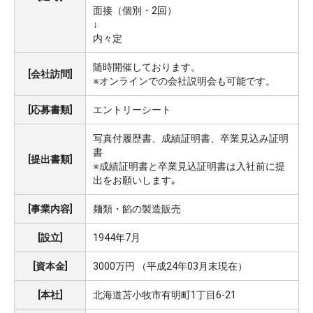
面接（個別・2回）
↓
内々定
随時開催しております。
[会社訪問]
※オンラインでの会社説明会も可能です。
[応募書類]
エントリーシート
写真付履歴書、成績証明書、卒業見込み証明
書
[提出書類]
※成績証明書と卒業見込証明書は入社前に提
出をお願いします｡
[事業内容]
麺類・餡の製造販売
[設立]
1944年7月
[資本金]
3000万円 （平成24年03月末現在）
[本社]
北海道苫小牧市有明町1丁目6-21