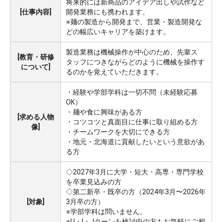
将来的には新商品のアイデア出しや試作など
[仕事内容]
開発業務にも携われます。
※麺の製造から開発まで、営業・製造開発な
どの幅広いキャリアを築けます。
製造業務は機械操作が中心のため、先輩ス
[教育・研修
タッフにつきながらどのように機械を操作す
について]
るのかを覚えていただきます。
・経験や学部学科は一切不問（未経験応募
OK）
・麺や食に興味がある方
[求める人物
・コツコツと真面目に仕事に取り組める方
像]
・チームワークを大切にできる方
・地元・北海道に貢献したいという意欲があ
る方
◇2027年3月に大学・短大・高専・専門学校
を卒業見込みの方
◇第二新卒・既卒の方（2024年3月〜2026年
[対象]
3月卒の方）
※学部学科は問いません。
※U・I・Jターンを検討中の方もお気軽にご相