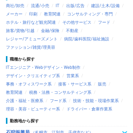
商社/卸売
流通/小売
IT
出版/広告
建設/土木/設備
メーカー
印刷
教育関連
コンサルティング・専門
ホテル・旅行など観光関連
その他サービス
フード
旅客/貨物/引越
金融/保険
不動産
レジャー/アミューズメント
病院/歯科医院/福祉施設
ファッション/雑貨/理美容
職種から探す
ITエンジニア・Webデザイン・Web制作
デザイン・クリエイティブ系
営業系
事務・オフィスワーク系
接客・サービス系
販売
教育関連
税務・法務・コンサルティング系
介護・福祉・医療系
フード系
技術・技能・現場作業系
理容・美容・ビューティー系
ドライバー・倉庫作業系
勤務地から探す
石狩振興局
（札幌市、江別市、千歳市など）