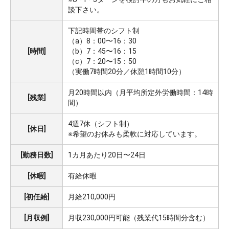
談下さい。
下記時間帯のシフト制
（a）8：00〜16：30
[時間]
（b）7：45〜16：15
（c）7：20〜15：50
（実働7時間20分／休憩1時間10分）
月20時間以内（月平均所定外労働時間：14時
[残業]
間）
4週7休（シフト制）
[休日]
※希望のお休みも柔軟に対応しています。
[勤務日数]
1カ月あたり20日〜24日
[休暇]
有給休暇
[初任給]
月給210,000円
[月収例]
月収230,000円可能（残業代15時間分含む）