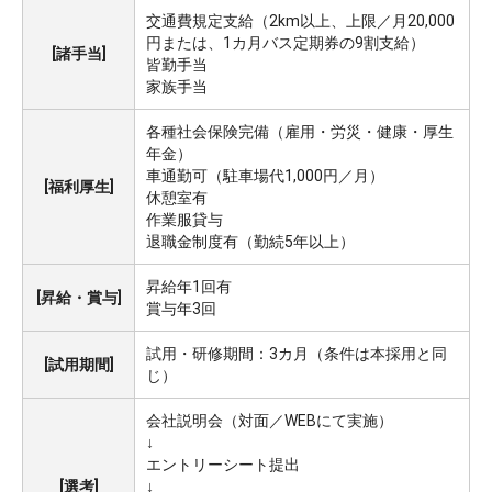
交通費規定支給（2km以上、上限／月20,000
円または、1カ月バス定期券の9割支給）
[諸手当]
皆勤手当
家族手当
各種社会保険完備（雇用・労災・健康・厚生
年金）
車通勤可（駐車場代1,000円／月）
[福利厚生]
休憩室有
作業服貸与
退職金制度有（勤続5年以上）
昇給年1回有
[昇給・賞与]
賞与年3回
試用・研修期間：3カ月（条件は本採用と同
[試用期間]
じ）
会社説明会（対面／WEBにて実施）
↓
エントリーシート提出
[選考]
↓