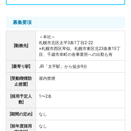
募集要項
＜本社＞
札幌市北区太平3条1丁目2-22
[勤務先]
※札幌市西区琴似、札幌市東区北23条東15丁
目、千歳市幸町の各事業所への出勤も有
[最寄り駅]
JR「太平駅」から徒歩9分
[受動喫煙防
屋内禁煙
止措置]
[採用予定人
1〜2名
数]
[期間の定め]
なし
[前年度採用
なし