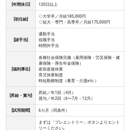
[年間休日]
120日以上
◇大学卒／月給185,000円
[初任給]
◇短大・専門・高専卒／月給175,000円
通勤手当
[諸手当]
役職手当
時間外手当
各種社会保険完備（雇用保険・労災保険・健
康保険・厚生年金保険）
[福利厚生]
産前産後休業
育児休業制度
時短勤務制度（養育・介護etc.）
昇給／年1回（4月）
[昇給・賞与]
賞与／年2回（6〜7月・12月）
[試用期間]
6カ月（同条件）
まずは「プレエントリー」ボタンよりエント
リーください｡