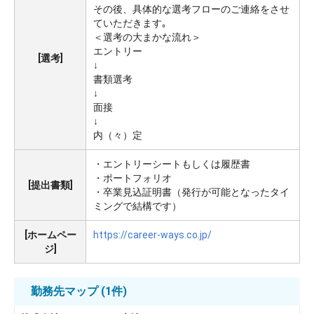
その後、具体的な選考フローのご連絡をさせ
ていただきます｡
＜選考の大まかな流れ＞
エントリー
[選考]
↓
書類選考
↓
面接
↓
内（々）定
・エントリーシートもしくは履歴書
・ポートフォリオ
[提出書類]
・卒業見込証明書（発行が可能となったタイ
ミングで結構です）
[ホームペー
https://career-ways.co.jp/
ジ]
勤務先マップ
(1件)