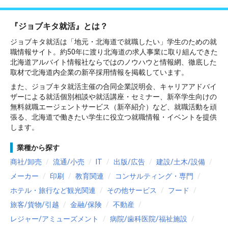
『ジョブキタ就活』とは？
ジョブキタ就活は「地元・北海道で就職したい」学生のための就
職情報サイト。約50年に渡り北海道の求人事業に取り組んできた
北海道アルバイト情報社ならではのノウハウと情報網、徹底した
取材で北海道内企業の新卒採用情報を掲載しています。
また、ジョブキタ就活主催の合同企業説明会、キャリアアドバイ
ザーによる就活個別相談や就活講座・セミナー、新卒学生向けの
無料就職エージェントサービス（新卒紹介）など、就職活動を頑
張る、北海道で働きたい学生に役立つ就職情報・イベントを提供
します。
業種から探す
商社/卸売
流通/小売
IT
出版/広告
建設/土木/設備
メーカー
印刷
教育関連
コンサルティング・専門
ホテル・旅行など観光関連
その他サービス
フード
旅客/貨物/引越
金融/保険
不動産
レジャー/アミューズメント
病院/歯科医院/福祉施設