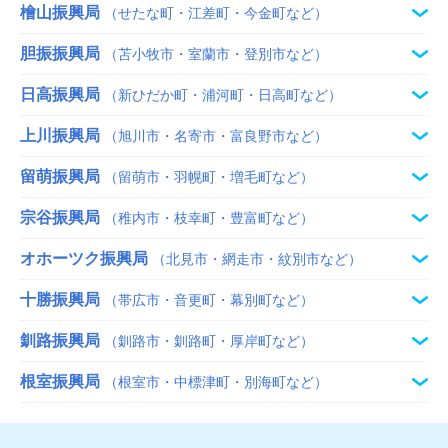
檜山振興局
（せたな町・江差町・今金町など）
胆振振興局
（苫小牧市・室蘭市・登別市など）
日高振興局
（新ひだか町・浦河町・日高町など）
上川振興局
（旭川市・名寄市・富良野市など）
留萌振興局
（留萌市・羽幌町・増毛町など）
宗谷振興局
（稚内市・枝幸町・豊富町など）
オホーツク振興局
（北見市・網走市・紋別市など）
十勝振興局
（帯広市・音更町・幕別町など）
釧路振興局
（釧路市・釧路町・厚岸町など）
根室振興局
（根室市・中標津町・別海町など）