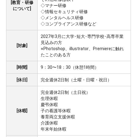
[教育・研修
◇マナー研修
について]
◇情報セキュリティ研修
◇メンタルヘルス研修
◇コンプライアンス研修など
2027年3月に大学･短大･専門学校･高専卒業
見込みの方
[対象]
※Photoshop、illustrator、Premiereに触れ
たことのある方
[時間]
9：30〜18：30（休憩1時間）
[休日]
完全週休2日制（土曜・日曜・祝日）
完全週休2日制（土日祝）
生理休暇
慶弔休暇
[休暇]
子の看護等休暇
養育両立支援休暇
介護休暇
年末年始休暇