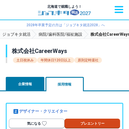
北海道で就職しよう！
2028年卒業予定の方は「ジョブキタ就活2028」へ
ジョブキタ就活
病院/歯科医院/福祉施設
株式会社CareerWay
株式会社CareerWays
土日祝休み
年間休日120日以上
原則定時退社
企業情報
採用情報
デザイナー・クリエイター
気になる
プレエントリー