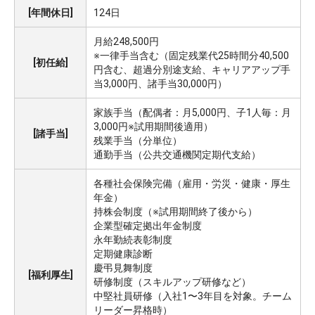
[年間休日]
124日
月給248,500円
※一律手当含む（固定残業代25時間分40,500
[初任給]
円含む、超過分別途支給、キャリアアップ手
当3,000円、諸手当30,000円）
家族手当（配偶者：月5,000円、子1人毎：月
3,000円※試用期間後適用）
[諸手当]
残業手当（分単位）
通勤手当（公共交通機関定期代支給）
各種社会保険完備（雇用・労災・健康・厚生
年金）
持株会制度（※試用期間終了後から）
企業型確定拠出年金制度
永年勤続表彰制度
定期健康診断
慶弔見舞制度
[福利厚生]
研修制度（スキルアップ研修など）
中堅社員研修（入社1〜3年目を対象。チーム
リーダー昇格時）