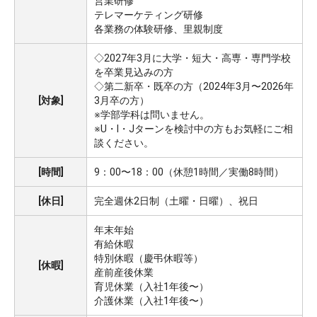
営業研修
テレマーケティング研修
各業務の体験研修、里親制度
◇2027年3月に大学・短大・高専・専門学校
を卒業見込みの方
◇第二新卒・既卒の方（2024年3月〜2026年
[対象]
3月卒の方）
※学部学科は問いません。
※U・I・Jターンを検討中の方もお気軽にご相
談ください。
[時間]
9：00〜18：00（休憩1時間／実働8時間）
[休日]
完全週休2日制（土曜・日曜）、祝日
年末年始
有給休暇
特別休暇（慶弔休暇等）
[休暇]
産前産後休業
育児休業（入社1年後〜）
介護休業（入社1年後〜）