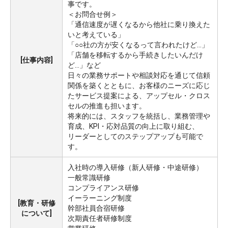
事です。
＜お問合せ例＞
「通信速度が遅くなるから他社に乗り換えた
いと考えている」
「○○社の方が安くなるって言われたけど...」
「店舗を移転するから手続きしたいんだけ
[仕事内容]
ど…」など
日々の業務サポートや相談対応を通じて信頼
関係を築くとともに、お客様のニーズに応じ
たサービス提案による、アップセル・クロス
セルの推進も担います。
将来的には、スタッフを統括し、業務管理や
育成、KPI・応対品質の向上に取り組む、
リーダーとしてのステップアップも可能で
す。
入社時の導入研修（新人研修・中途研修）
一般常識研修
コンプライアンス研修
イーラーニング制度
[教育・研修
幹部社員合宿研修
について]
次期責任者研修制度