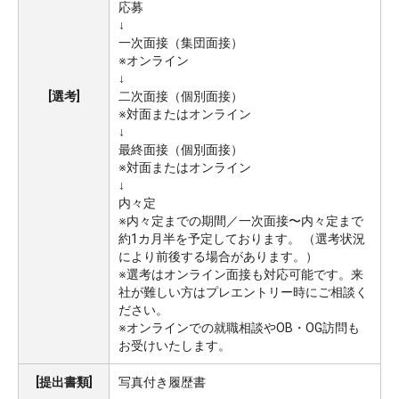
応募
↓
一次面接（集団面接）
※オンライン
↓
[選考]
二次面接（個別面接）
※対面またはオンライン
↓
最終面接（個別面接）
※対面またはオンライン
↓
内々定
※内々定までの期間／一次面接〜内々定まで
約1カ月半を予定しております。 （選考状況
により前後する場合があります。）
※選考はオンライン面接も対応可能です。来
社が難しい方はプレエントリー時にご相談く
ださい。
※オンラインでの就職相談やOB・OG訪問も
お受けいたします。
[提出書類]
写真付き履歴書