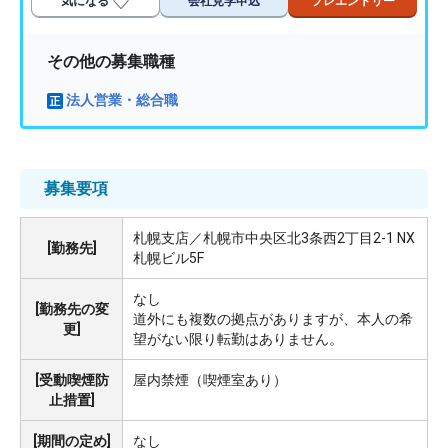
気になる
会社見学申込
プレエントリー
その他の募集職種
法人営業・総合職
募集要項
札幌支店／札幌市中央区北3条西2丁目2-1 NX
[勤務先]
札幌ビル5F
なし
[勤務先の変
道外にも複数の拠点がありますが、本人の希
更]
望がない限り転勤はありません。
[受動喫煙防
屋内禁煙（喫煙室あり）
止措置]
[期間の定め]
なし