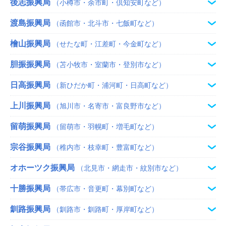
後志振興局
（小樽市・余市町・倶知安町など）
渡島振興局
（函館市・北斗市・七飯町など）
檜山振興局
（せたな町・江差町・今金町など）
胆振振興局
（苫小牧市・室蘭市・登別市など）
日高振興局
（新ひだか町・浦河町・日高町など）
上川振興局
（旭川市・名寄市・富良野市など）
留萌振興局
（留萌市・羽幌町・増毛町など）
宗谷振興局
（稚内市・枝幸町・豊富町など）
オホーツク振興局
（北見市・網走市・紋別市など）
十勝振興局
（帯広市・音更町・幕別町など）
釧路振興局
（釧路市・釧路町・厚岸町など）