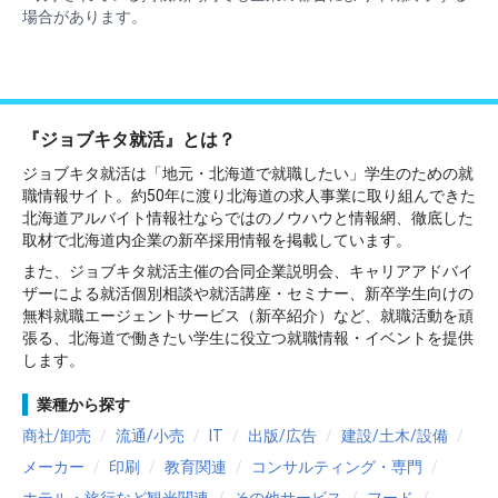
場合があります。
『ジョブキタ就活』とは？
ジョブキタ就活は「地元・北海道で就職したい」学生のための就
職情報サイト。約50年に渡り北海道の求人事業に取り組んできた
北海道アルバイト情報社ならではのノウハウと情報網、徹底した
取材で北海道内企業の新卒採用情報を掲載しています。
また、ジョブキタ就活主催の合同企業説明会、キャリアアドバイ
ザーによる就活個別相談や就活講座・セミナー、新卒学生向けの
無料就職エージェントサービス（新卒紹介）など、就職活動を頑
張る、北海道で働きたい学生に役立つ就職情報・イベントを提供
します。
業種から探す
商社/卸売
流通/小売
IT
出版/広告
建設/土木/設備
メーカー
印刷
教育関連
コンサルティング・専門
ホテル・旅行など観光関連
その他サービス
フード