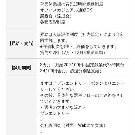
育児休業後の育児短時間勤務制度
オフィスカジュアル通勤OK
懇親会（達成会）
各種表彰制度
昇給は人事評価制度（社内規定）により年2
回実施します。
[昇給・賞与]
※評価制度を用い、評価をしていきます。
賞与年2回（7月・12月※業績連動）
3カ月（月給209,100円※固定残業代25時間分
[試用期間]
34,100円含む、超過分別途支給）
まずは「プレエントリー」ボタンよりエント
リーしてください｡
その後、具体的な選考フローのご連絡をさせ
ていただきます｡
＜選考の大まかな流れ＞
プレエントリー
↓
会社説明会（対面・Webにて実施）
↓