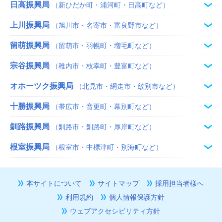
日高振興局
（新ひだか町・浦河町・日高町など）
上川振興局
（旭川市・名寄市・富良野市など）
留萌振興局
（留萌市・羽幌町・増毛町など）
宗谷振興局
（稚内市・枝幸町・豊富町など）
オホーツク振興局
（北見市・網走市・紋別市など）
十勝振興局
（帯広市・音更町・幕別町など）
釧路振興局
（釧路市・釧路町・厚岸町など）
根室振興局
（根室市・中標津町・別海町など）
本サイトについて
サイトマップ
採用担当者様へ
利用規約
個人情報保護方針
ウェブアクセシビリティ方針