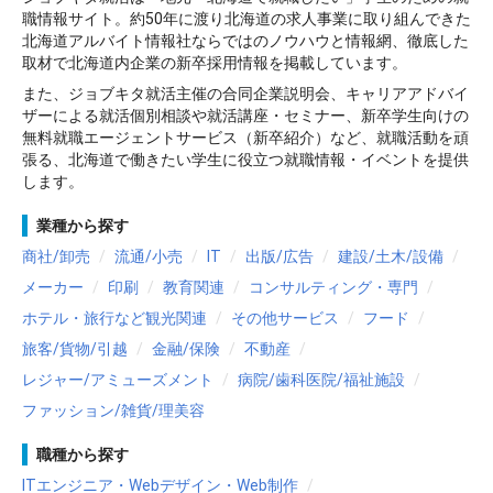
職情報サイト。約50年に渡り北海道の求人事業に取り組んできた
北海道アルバイト情報社ならではのノウハウと情報網、徹底した
取材で北海道内企業の新卒採用情報を掲載しています。
また、ジョブキタ就活主催の合同企業説明会、キャリアアドバイ
ザーによる就活個別相談や就活講座・セミナー、新卒学生向けの
無料就職エージェントサービス（新卒紹介）など、就職活動を頑
張る、北海道で働きたい学生に役立つ就職情報・イベントを提供
します。
業種から探す
商社/卸売
流通/小売
IT
出版/広告
建設/土木/設備
メーカー
印刷
教育関連
コンサルティング・専門
ホテル・旅行など観光関連
その他サービス
フード
旅客/貨物/引越
金融/保険
不動産
レジャー/アミューズメント
病院/歯科医院/福祉施設
ファッション/雑貨/理美容
職種から探す
ITエンジニア・Webデザイン・Web制作