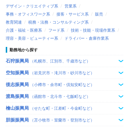
デザイン・クリエイティブ系
営業系
事務・オフィスワーク系
接客・サービス系
販売
教育関連
税務・法務・コンサルティング系
介護・福祉・医療系
フード系
技術・技能・現場作業系
理容・美容・ビューティー系
ドライバー・倉庫作業系
勤務地から探す
石狩振興局
（札幌市、江別市、千歳市など）
空知振興局
（岩見沢市・滝川市・砂川市など）
後志振興局
（小樽市・余市町・倶知安町など）
渡島振興局
（函館市・北斗市・七飯町など）
檜山振興局
（せたな町・江差町・今金町など）
胆振振興局
（苫小牧市・室蘭市・登別市など）