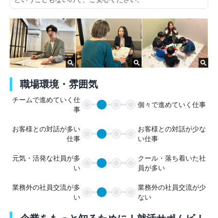
職場環境・雰囲気
チームで進めていく仕
個々で進めていく仕事
事
お客様との対話が多い
お客様との対話が少な
仕事
い仕事
元気・活発な社員が多
クール・落ち着いた社
い
員が多い
業務外の社員交流が多
業務外の社員交流が少
い
ない