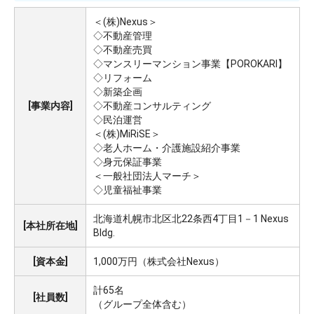
＜(株)Nexus＞
◇不動産管理
◇不動産売買
◇マンスリーマンション事業【POROKARI】
◇リフォーム
◇新築企画
[事業内容]
◇不動産コンサルティング
◇民泊運営
＜(株)MiRiSE＞
◇老人ホーム・介護施設紹介事業
◇身元保証事業
＜一般社団法人マーチ＞
◇児童福祉事業
北海道札幌市北区北22条西4丁目1－1 Nexus
[本社所在地]
Bldg.
[資本金]
1,000万円（株式会社Nexus）
計65名
[社員数]
（グループ全体含む）