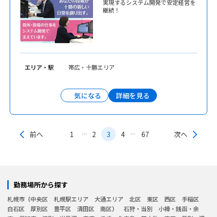
実現するシステム開発で安定経営を
継続！
エリア・駅
帯広・十勝エリア
詳細を見る
気になる
前へ
1
2
3
4
67
次へ
勤務場所から探す
札幌市
中央区
札幌駅エリア
大通エリア
北区
東区
西区
手稲区
白石区
厚別区
豊平区
清田区
南区
石狩・当別
小樽・銭函・余