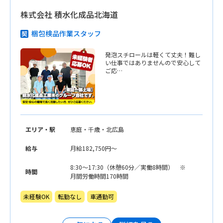
株式会社 積水化成品北海道
梱包検品作業スタッフ
発泡スチロールは軽くて丈夫！難し
い仕事ではありませんので安心して
ご応…
エリア・駅
恵庭・千歳・北広島
給与
月給182,750円〜
8:30〜17:30（休憩60分／実働8時間） ※
時間
月間労働時間170時間
未経験OK
転勤なし
車通勤可