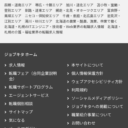
函館・道南エリア
帯広・十勝エリア
旭川・道北エリア
苫小牧・室蘭・
登別エリア
釧路・道東エリア
網走・北見・オホーツクエリア
富良野・
美瑛エリア
ニセコ・倶知安エリア
千歳・恵庭・北広島エリア
岩見沢・
江別エリア
滝川・砂川エリア
北海道の農業・酪農、漁業、林業で働く
北海道・札幌のITエンジニア・技術者・Web業界の転職求人情報
北海道・
札幌の介護・福祉業界の転職求人情報
ジョブキタ ホーム
求人情報
本サイトについて
転職フェア（合同企業説明
個人情報保護方針
会）
ウェブアクセシビリティ方針
転職サポートプログラム
利用規約
エージェントサービス
ソーシャルメディアポリシー
転職個別相談
ジョブキタへの掲載について
サイトマップ
職業紹介事業について
気になる
お問い合わせ