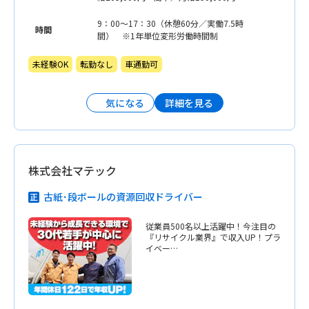
カニック手当／10,000円 ※年齢・経験等
考慮の上、優遇
9：00〜17：30（休憩60分／実働7.5時
時間
間） ※1年単位変形労働時間制
未経験OK
転勤なし
車通勤可
詳細を見る
気になる
株式会社マテック
古紙･段ボールの資源回収ドライバー
従業員500名以上活躍中！今注目の
『リサイクル業界』で収入UP！プラ
イベー…