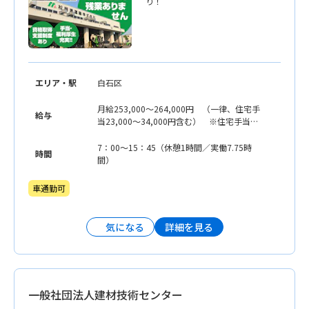
り！
エリア・駅
白石区
月給253,000〜264,000円 （一律、住宅手
給与
当23,000〜34,000円含む） ※住宅手当
（単身/実家暮らし等/月23,000円、世帯主/
単身/月30,600円、世帯主/扶養家族あり/月
7：00〜15：45（休憩1時間／実働7.75時
時間
34,000円）
間）
車通勤可
詳細を見る
気になる
一般社団法人建材技術センター