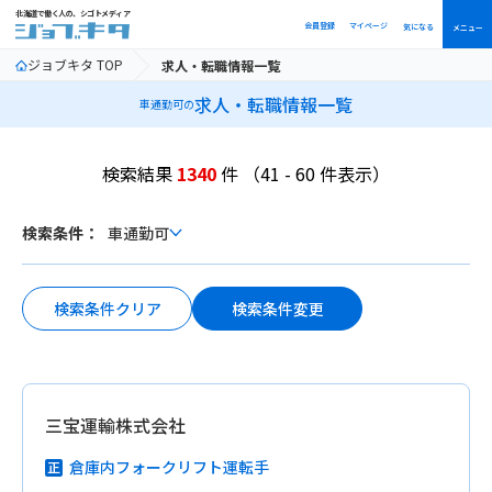
北海道で働く人の、シゴトメディア
会員登録
マイページ
気になる
メニュー
ジョブキタ TOP
求人・転職情報一覧
求人・転職情報一覧
車通勤可の
検索結果
1340
件
（41 - 60 件表示）
ボ
検索条件：
車通勤可
タ
ン
検索条件変更
検索条件クリア
三宝運輸株式会社
倉庫内フォークリフト運転手