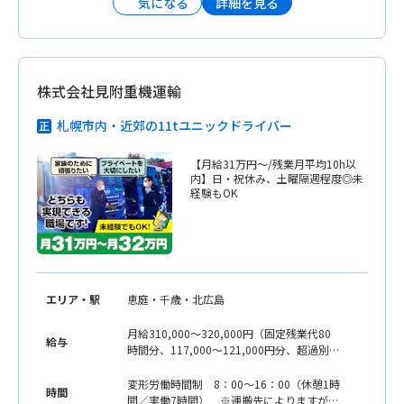
詳細を見る
気になる
株式会社見附重機運輸
札幌市内・近郊の11tユニックドライバー
【月給31万円〜/残業月平均10h以
内】日・祝休み、土曜隔週程度◎未
経験もOK
エリア・駅
恵庭・千歳・北広島
月給310,000〜320,000円（固定残業代80
給与
時間分、117,000〜121,000円分、超過別途
支給） ※月の平均残業時間は10時間以内
ですが、社内規定上80時間分支給していま
変形労働時間制 8：00〜16：00（休憩1時
時間
す。 ※保有資格・経験などに応じ優遇、
間／実働7時間） ※運搬先によりますが、