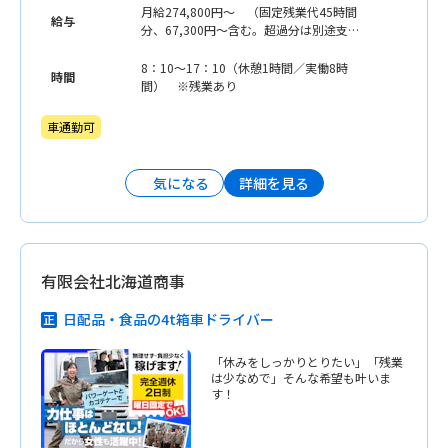
月給274,800円〜 （固定残業代45時間
給与
分、67,300円〜含む。超過分は別途支
給）
8：10〜17：10（休憩1時間／実働8時
時間
間） ※残業あり
車通勤可
詳細を見る
気になる
有限会社北海道商事
日配品・食品の4t箱車ドライバー
「休みをしっかりとりたい」「残業
は少なめで」そんな希望も叶いま
す！