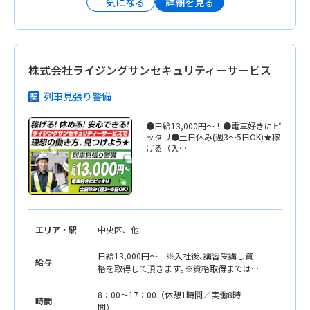
詳細を見る
気になる
株式会社ライジングサンセキュリティーサービス
列車見張り警備
●日給13,000円〜！●電車好きにピ
ッタリ●土日休み(週3〜5日OK)★稼
げる（入…
エリア・駅
中央区、他
日給13,000円〜 ※入社後､講習受講し資
給与
格を取得して頂きます｡※資格取得までは
(無資格者待遇)日給12,000円〜、交通誘導
警備業務※即日勤務OK。しっかりサポート
8：00〜17：00（休憩1時間／実働8時
時間
しますので安心です｡
間）