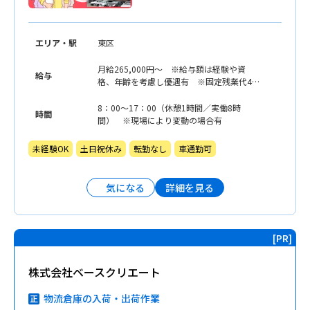
エリア・駅
東区
月給265,000円〜 ※給与額は経験や資
給与
格、年齢を考慮し優遇有 ※固定残業代45
時間分・64,125円含む。超過分は別途支給
いたします。 ※固定残業代をお支払いし
8：00〜17：00（休憩1時間／実働8時
時間
ておりますが、残業時間を問わず支給いた
間） ※現場により変動の場合有
します。
未経験OK
土日祝休み
転勤なし
車通勤可
詳細を見る
気になる
株式会社ベースクリエート
物流倉庫の入荷・出荷作業