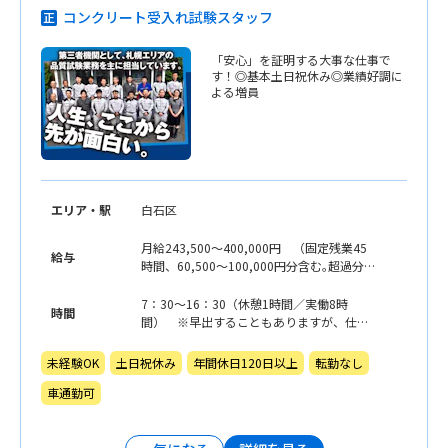
コンクリート受入れ試験スタッフ
「安心」を証明する大事な仕事で
す！◎基本土日祝休み◎業績好調に
よる増員
エリア・駅
白石区
月給243,500〜400,000円 （固定残業45
給与
時間、60,500〜100,000円分含む｡超過分は
追加支給)
7：30〜16：30（休憩1時間／実働8時
時間
間） ※早出することもありますが、仕事
が終わるのも早いです｡ 基本的には14:00
前には現場での作業を終了し帰社、次の日
未経験OK
土日祝休み
年間休日120日以上
転勤なし
の準備して終了となります｡（定時前に終了
車通勤可
の場合もあります）