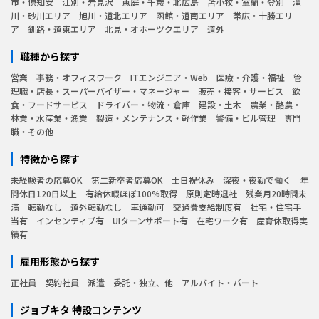
市・倶知安
江別・岩見沢
恵庭・千歳・北広島
苫小牧・室蘭・登別
滝
川・砂川エリア
旭川・道北エリア
函館・道南エリア
帯広・十勝エリ
ア
釧路・道東エリア
北見・オホーツクエリア
道外
職種から探す
営業
事務・オフィスワーク
ITエンジニア・Web
医療・介護・福祉
管
理職・店長・スーパーバイザー・マネージャー
販売・接客・サービス
飲
食・フードサービス
ドライバー・物流・倉庫
建設・土木
農業・酪農・
林業・水産業・漁業
製造・メンテナンス・軽作業
警備・ビル管理
専門
職・その他
特徴から探す
未経験者の応募OK
第二新卒者応募OK
土日祝休み
深夜・夜勤で働く
年
間休日120日以上
有給休暇ほぼ100%取得
原則定時退社
残業月20時間未
満
転勤なし
道外転勤なし
車通勤可
交通費支給制度有
社宅・住宅手
当有
インセンティブ有
UIターンサポート有
在宅ワーク有
産育休取得実
績有
雇用形態から探す
正社員
契約社員
派遣
委託・独立、他
アルバイト・パート
ジョブキタ 特設コンテンツ