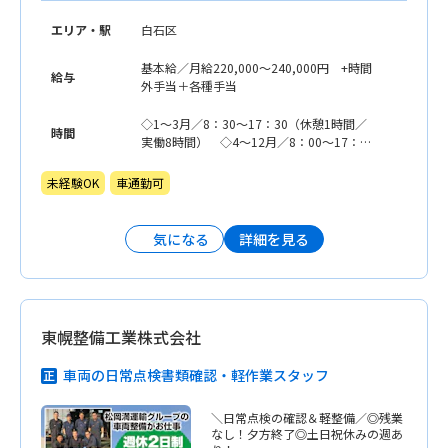
エリア・駅
白石区
基本給／月給220,000〜240,000円 +時間
給与
外手当＋各種手当
◇1〜3月／8：30〜17：30（休憩1時間／
時間
実働8時間） ◇4〜12月／8：00〜17：
00（休憩1時間／実働8時間） ※作業準備
時間として時間外勤務有（手当で稼げま
未経験OK
車通勤可
す）
詳細を見る
気になる
東幌整備工業株式会社
車両の日常点検書類確認・軽作業スタッフ
＼日常点検の確認＆軽整備／◎残業
なし！夕方終了◎土日祝休みの週あ