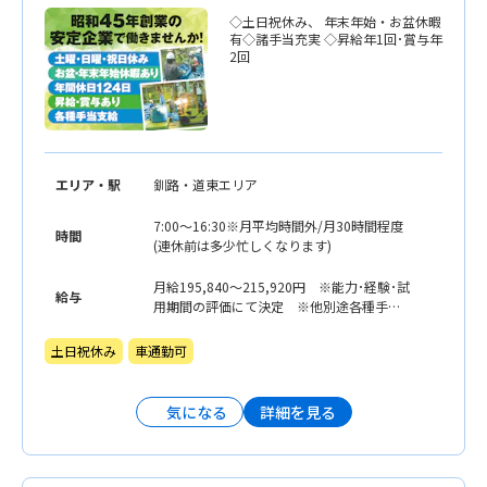
◇土日祝休み、 年末年始・お盆休暇
有◇諸手当充実 ◇昇給年1回･賞与年
2回
エリア・駅
釧路・道東エリア
7:00〜16:30※月平均時間外/月30時間程度
時間
(連休前は多少忙しくなります)
月給195,840〜215,920円 ※能力･経験･試
給与
用期間の評価にて決定 ※他別途各種手当
あり
土日祝休み
車通勤可
詳細を見る
気になる