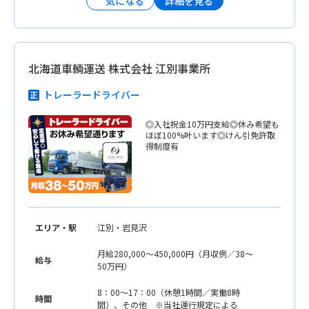
詳細を見る
気になる
北海道車輌運送 株式会社 江別事業所
トレーラードライバー
◎入社祝金10万円支給◎休み希望も
ほぼ100%叶います◎けん引免許取
得制度有
エリア・駅
江別・岩見沢
月給280,000〜450,000円（月収例／38〜
給与
50万円）
8：00〜17：00（休憩1時間／実働8時
時間
間）、その他 ※当社運行規定による