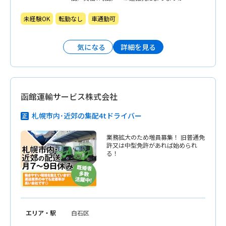
昇給有。
早朝出勤などは基本ありません。 ※仕事
が終われば15時で退勤などもOK。
未経験OK
転勤なし
車通勤可
詳細を見る
気になる
函館運輸サービス株式会社
札幌市内･近郊の集配4tドライバー
業務拡大のため増員募集！ 旧普通免
許又は中型免許があれば始められ
る！
エリア・駅
白石区