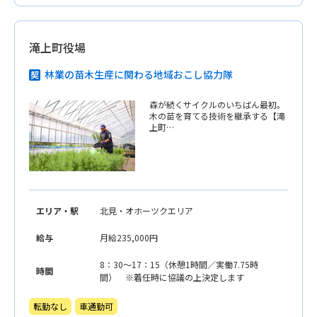
滝上町役場
林業の苗木生産に関わる地域おこし協力隊
森が続くサイクルのいちばん最初。
木の苗を育てる技術を継承する【滝
上町…
エリア・駅
北見・オホーツクエリア
給与
月給235,000円
8：30〜17：15（休憩1時間／実働7.75時
時間
間） ※着任時に協議の上決定します
転勤なし
車通勤可