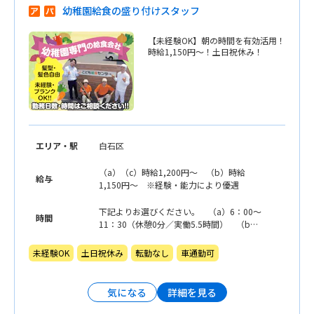
幼稚園給食の盛り付けスタッフ
【未経験OK】朝の時間を有効活用！
時給1,150円〜！土日祝休み！
エリア・駅
白石区
（a）（c）時給1,200円〜 （b）時給
給与
1,150円〜 ※経験・能力により優遇
下記よりお選びください。 （a）6：00〜
時間
11：30（休憩0分／実働5.5時間） （b）
9：00〜15：30（休憩60分／実働5.5時
間） （c）13：00〜19：00（休憩30分／
未経験OK
土日祝休み
転勤なし
車通勤可
実働5.5時間） ※幼稚園の長期休み等閑散
期は8:00〜16:00の間で実働3〜7時間の間
で応相談
詳細を見る
気になる