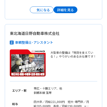
詳細を見る
気になる
東北海道日野自動車株式会社
車輌整備士･アシスタント
大型車の整備は「物流を支えてい
る！」やりがいのあるお仕事です！
帯広・十勝エリア、他
エリア・駅
釧網本線 藻琴
四大卒／月給221,000円 短大･専門卒／月
給与
給205,000円 高卒／月給190,000円 +メ