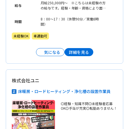
月給250,000円〜 ※こちらは未経験の方
給与
の給与です。経験・年齢・資格により面談
の上決定します。 ※各種手当により、繁
忙期は月収がアップする月もあります。
8：00〜17：30（休憩90分／実働8時
時間
間）
未経験OK
車通勤可
詳細を見る
気になる
株式会社ユニ
床暖房・ロードヒーティング・浄化槽の設置作業員
◎経験・知識不問◎未経験者応募
OK◎手当が充実◎転勤ありません！