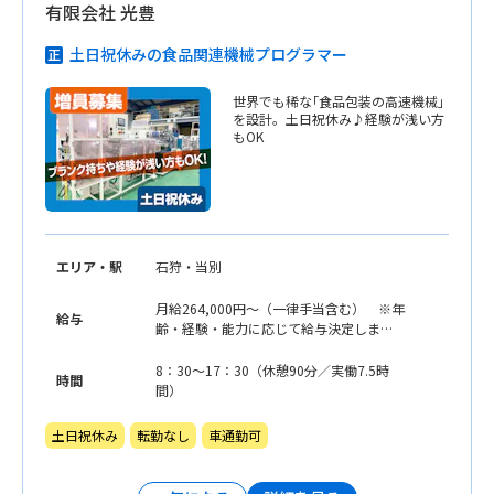
有限会社 光豊
土日祝休みの食品関連機械プログラマー
世界でも稀な｢食品包装の高速機械｣
を設計。土日祝休み♪経験が浅い方
もOK
エリア・駅
石狩・当別
月給264,000円〜（一律手当含む） ※年
給与
齢・経験・能力に応じて給与決定しま
す。
8：30〜17：30（休憩90分／実働7.5時
時間
間）
土日祝休み
転勤なし
車通勤可