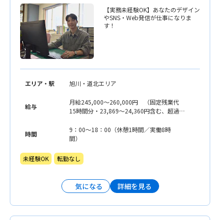
【実務未経験OK】あなたのデザイン
やSNS・Web発信が仕事になりま
す！
エリア・駅
旭川・道北エリア
月給245,000〜260,000円 （固定残業代
給与
15時間分・23,869〜24,360円含む、超過分
は別途支給） ※経験等考慮して決定しま
す
9：00〜18：00（休憩1時間／実働8時
時間
間）
未経験OK
転勤なし
詳細を見る
気になる