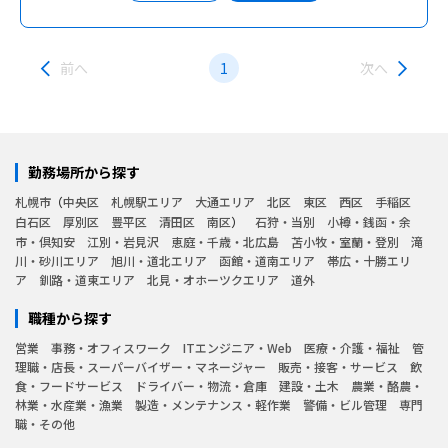
前へ
1
次へ
勤務場所から探す
札幌市
中央区
札幌駅エリア
大通エリア
北区
東区
西区
手稲区
白石区
厚別区
豊平区
清田区
南区
石狩・当別
小樽・銭函・余
市・倶知安
江別・岩見沢
恵庭・千歳・北広島
苫小牧・室蘭・登別
滝
川・砂川エリア
旭川・道北エリア
函館・道南エリア
帯広・十勝エリ
ア
釧路・道東エリア
北見・オホーツクエリア
道外
職種から探す
営業
事務・オフィスワーク
ITエンジニア・Web
医療・介護・福祉
管
理職・店長・スーパーバイザー・マネージャー
販売・接客・サービス
飲
食・フードサービス
ドライバー・物流・倉庫
建設・土木
農業・酪農・
林業・水産業・漁業
製造・メンテナンス・軽作業
警備・ビル管理
専門
職・その他