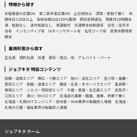
特徴から探す
未経験者の応募OK
第二新卒者応募OK
土日祝休み
深夜・夜勤で働く
年
間休日120日以上
有給休暇ほぼ100%取得
原則定時退社
残業月20時間未
満
転勤なし
道外転勤なし
車通勤可
交通費支給制度有
社宅・住宅手
当有
インセンティブ有
UIターンサポート有
在宅ワーク有
産育休取得実
績有
雇用形態から探す
正社員
契約社員
派遣
委託・独立、他
アルバイト・パート
ジョブキタ 特設コンテンツ
函館・道南エリア
帯広・十勝エリア
旭川・道北エリア
苫小牧・室蘭・
登別エリア
釧路・道東エリア
網走・北見・オホーツクエリア
富良野・
美瑛エリア
ニセコ・倶知安エリア
千歳・恵庭・北広島エリア
岩見沢・
江別エリア
滝川・砂川エリア
北海道の農業・酪農、漁業、林業で働く
北海道・札幌のITエンジニア・技術者・Web業界の転職求人情報
北海道・
札幌の介護・福祉業界の転職求人情報
ジョブキタ ホーム