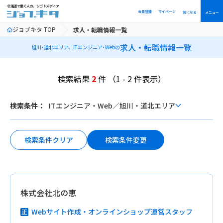
北海道で働く人の、シゴトメディア
会員登録
マイページ
気になる
メニュー
ジョブキタ TOP
求人・転職情報一覧
求人・転職情報一覧
旭川･道北エリア、ITエンジニア･Webの
検索結果
2
件
（1 - 2 件表示）
ボ
検索条件：
ITエンジニア・Web
／
旭川・道北エリア
タ
ン
検索条件変更
検索条件クリア
株式会社北の恵
Webサイト作成・オンラインショップ運営スタッフ