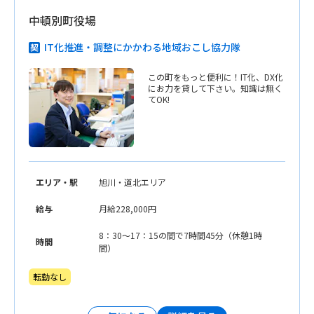
中頓別町役場
IT化推進・調整にかかわる地域おこし協力隊
この町をもっと便利に！IT化、DX化
にお力を貸して下さい。知識は無く
てOK!
エリア・駅
旭川・道北エリア
給与
月給228,000円
8：30〜17：15の間で7時間45分（休憩1時
時間
間）
転勤なし