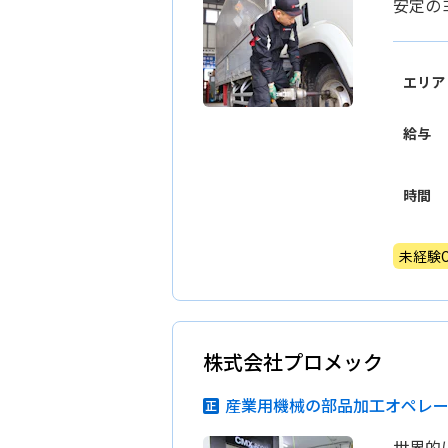
安定の
エリア
給与
時間
未経験O
株式会社プロメック
産業用機械の部品加工オペレ
世界的