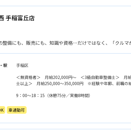
西 手稲富丘店
の整備にも、販売にも、知識や資格…だけではなく、「クルマ
・駅
手稲区
＜無資格者＞ 月給202,000円〜 ＜3級自動車整備士＞ 月給
士以上＞ 月給250,000〜350,000円 ※経験や年齢、前
ート額を決定します。
9：00〜18：15（休憩75分／実働8時間）
K
車通勤可