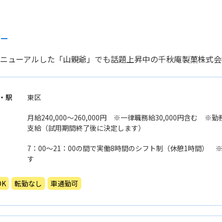
ダー
リニューアルした「山親爺」でも話題上昇中の千秋庵製菓株式
・駅
東区
月給240,000〜260,000円 ※一律職務給30,000円含む ※
支給（試用期間終了後に決定します）
7：00〜21：00の間で実働8時間のシフト制（休憩1時間）
す
K
転勤なし
車通勤可