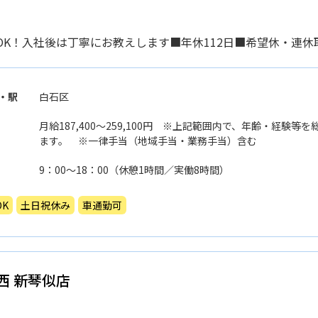
OK！入社後は丁寧にお教えします■年休112日■希望休・連休
・駅
白石区
月給187,400〜259,100円 ※上記範囲内で、年齢・経験
ます。 ※一律手当（地域手当・業務手当）含む
9：00〜18：00（休憩1時間／実働8時間）
K
土日祝休み
車通勤可
西 新琴似店