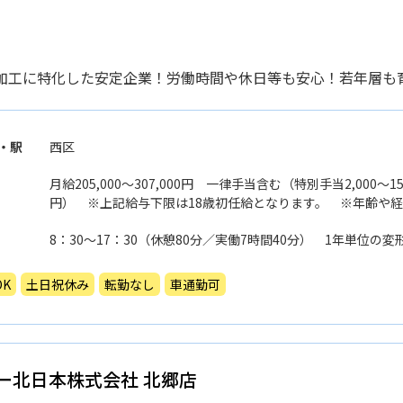
加工に特化した安定企業！労働時間や休日等も安心！若年層も
・駅
西区
月給205,000〜307,000円 一律手当含む（特別手当2,000〜15,
円） ※上記給与下限は18歳初任給となります。 ※年齢や
フォークリフト・溶接等）を考慮し、決定します。
8：30〜17：30（休憩80分／実働7時間40分） 1年単位
K
土日祝休み
転勤なし
車通勤可
ー北日本株式会社 北郷店