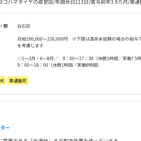
ヨコハマタイヤの直営店/年間休日113日/賞与前年3.9カ月/車
・駅
白石区
月給180,000〜220,000円 ※下限は高卒未経験の場合の
を考慮します
◇1〜3月・6〜8月／ 9：00〜17：30（休憩1時間／実働7.
9：00〜18：00（休憩1時間／実働8時間）
K
車通勤可
ーター
に需要のある「半導体」その製造装置を作っています。