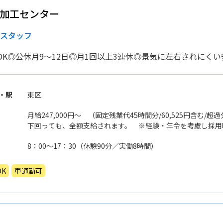
穂加工センター
務スタッフ
OK◎公休月9〜12日◎月1回以上3連休◎景気に左右されにくい
・駅
東区
月給247,000円〜 （固定残業代45時間分/60,525円含む/
下回っても、全額支給されます。 ※経験・年令を考慮し採
8：00〜17：30（休憩90分／実働8時間）
K
車通勤可