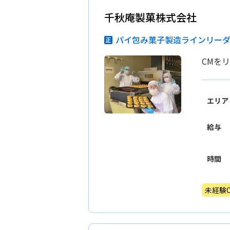
千秋庵製菓株式会社
パイ包み菓子製造ラインリー
CMを
エリア
給与
時間
未経験O