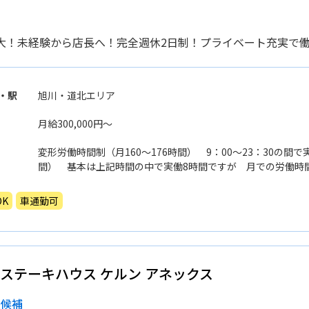
大！未経験から店長へ！完全週休2日制！プライベート充実で
・駅
旭川・道北エリア
月給300,000円〜
変形労働時間制（月160〜176時間） 9：00〜23：30の間
間） 基本は上記時間の中で実働8時間ですが 月での労働時
いつもより長めに働いた次の日は短時間で帰るなどの調整もO
予定とも両立がしやすい環境です。 ※2月／月160時間・そ
K
車通勤可
ステーキハウス ケルン アネックス
長候補