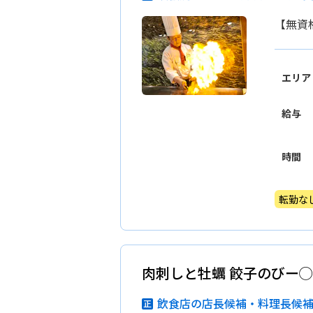
【無資
エリア
給与
時間
転勤な
肉刺しと牡蠣 餃子のびー◯
飲食店の店長候補・料理長候