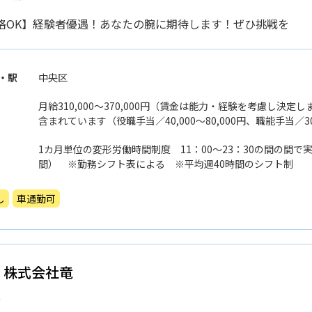
格OK】経験者優遇！あなたの腕に期待します！ぜひ挑戦を
・駅
中央区
月給310,000〜370,000円（賃金は能力・経験を考慮し決
含まれています（役職手当／40,000〜80,000円、職能手当／30
円、固定残業代30時間分／72,000〜92,000円分、超過分
1カ月単位の変形労働時間制度 11：00〜23：30の間の間で
す。その場合でも固定残業はお支払いしています。
間） ※勤務シフト表による ※平均週40時間のシフト制
し
車通勤可
 株式会社竜
補