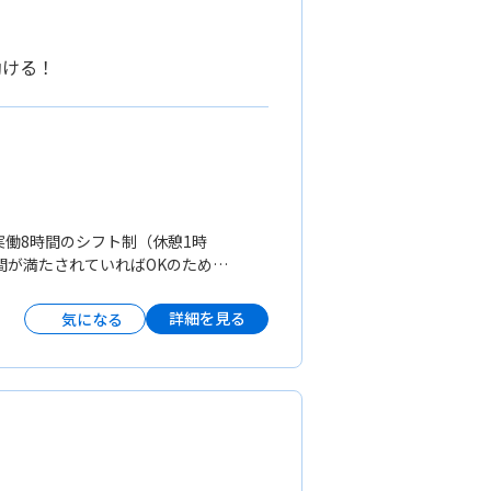
働ける！
で実働8時間のシフト制（休憩1時
間が満たされていればOKのため、
Kです。そのため、プライベートの
れ以外／月176時間勤務
詳細を見る
気になる