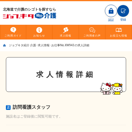
北海道で介護のシゴトを探すなら
登録
認証
ご利用
ガイド
お知らせ
求人情報
ご利用者
の声
お役立ち
情報
ジョブキタ紹介 介護
求人情報
お仕事No.XW943の求人詳細
求人情報詳細
訪問看護スタッフ
正
施設名はご登録後に閲覧可能です。