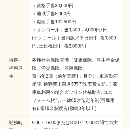
＋資格手当30,000円
＋地域手当8,000円
＋職種手当102,500円
＋オンコール手当1,500～4,000円/日
(オンコール手当内訳／平日日中･夜1,500
円､土日祝日中･夜2,000円)
待遇・
各種社会保険完備（健康保険、厚生年金保
福利厚
険、労災保険、雇用保険）、
生
賞与年2回（前年実績1ヵ月分）､車通勤応
相談､通勤費上限月5万円迄実費支給､自家
用車利用の場合ガソリン代補助有､ユニ
フォーム貸与､一律65才迄定年制(再雇用
有)､退職金制度有(勤続3年以上)
勤務時
9:00～18:00または8:00～19:00の間での実