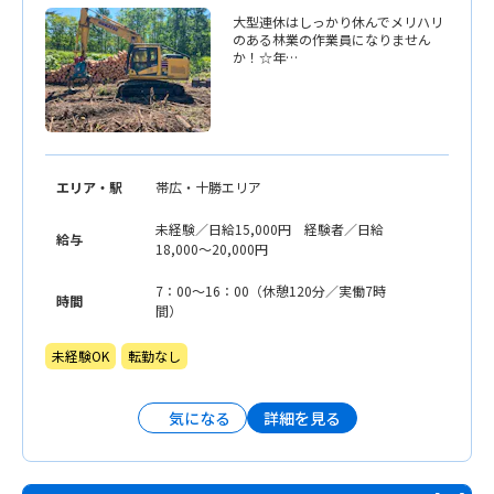
大型連休はしっかり休んでメリハリ
のある林業の作業員になりません
か！☆年…
エリア・駅
帯広・十勝エリア
未経験／日給15,000円 経験者／日給
給与
18,000〜20,000円
7：00〜16：00（休憩120分／実働7時
時間
間）
未経験OK
転勤なし
詳細を見る
気になる