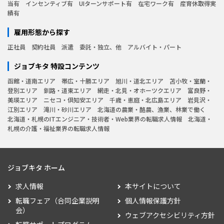
当有
インセンティブ有
UIターンサポート有
在宅ワーク有
産育休取得実
績有
雇用形態から探す
正社員
契約社員
派遣
委託・独立、他
アルバイト・パート
ジョブキタ 特設コンテンツ
函館・道南エリア
帯広・十勝エリア
旭川・道北エリア
苫小牧・室蘭・
登別エリア
釧路・道東エリア
網走・北見・オホーツクエリア
富良野・
美瑛エリア
ニセコ・倶知安エリア
千歳・恵庭・北広島エリア
岩見沢・
江別エリア
滝川・砂川エリア
北海道の農業・酪農、漁業、林業で働く
北海道・札幌のITエンジニア・技術者・Web業界の転職求人情報
北海道・
札幌の介護・福祉業界の転職求人情報
ジョブキタ ホーム
求人情報
本サイトについて
転職フェア（合同企業説明
個人情報保護方針
会）
ウェブアクセシビリティ方針