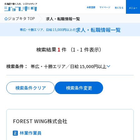
北海道で働く人の、シゴトメディア
会員登録
マイページ
気になる
メニュー
ジョブキタ TOP
求人・転職情報一覧
求人・転職情報一覧
帯広･十勝エリア、日給 15,000円以上の
検索結果
1
件
（1 - 1 件表示）
ボ
検索条件：
帯広・十勝エリア
／
日給 15,000円以上
タ
ン
検索条件変更
検索条件クリア
FOREST WING株式会社
林業作業員