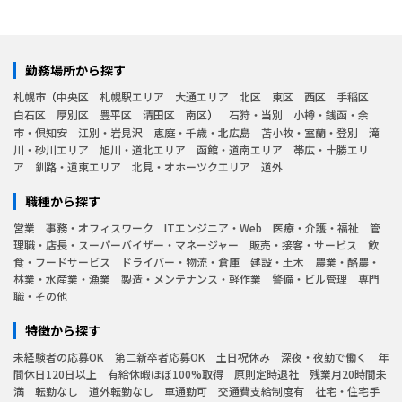
勤務場所から探す
札幌市
中央区
札幌駅エリア
大通エリア
北区
東区
西区
手稲区
白石区
厚別区
豊平区
清田区
南区
石狩・当別
小樽・銭函・余
市・倶知安
江別・岩見沢
恵庭・千歳・北広島
苫小牧・室蘭・登別
滝
川・砂川エリア
旭川・道北エリア
函館・道南エリア
帯広・十勝エリ
ア
釧路・道東エリア
北見・オホーツクエリア
道外
職種から探す
営業
事務・オフィスワーク
ITエンジニア・Web
医療・介護・福祉
管
理職・店長・スーパーバイザー・マネージャー
販売・接客・サービス
飲
食・フードサービス
ドライバー・物流・倉庫
建設・土木
農業・酪農・
林業・水産業・漁業
製造・メンテナンス・軽作業
警備・ビル管理
専門
職・その他
特徴から探す
未経験者の応募OK
第二新卒者応募OK
土日祝休み
深夜・夜勤で働く
年
間休日120日以上
有給休暇ほぼ100%取得
原則定時退社
残業月20時間未
満
転勤なし
道外転勤なし
車通勤可
交通費支給制度有
社宅・住宅手