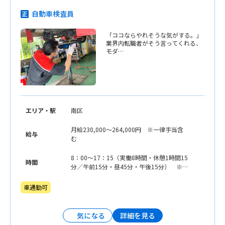
自動車検査員
「ココならやれそうな気がする。」
業界内転職者がそう言ってくれる、
モダ…
エリア・駅
南区
月給230,000〜264,000円 ※一律手当含
給与
む
8：00〜17：15（実働8時間・休憩1時間15
時間
分／午前15分・昼45分・午後15分） ※遅
早番有 ※残業をお願いする場合がござい
ます。
車通勤可
詳細を見る
気になる