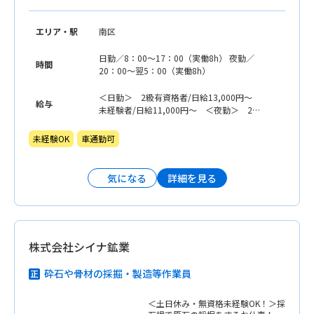
エリア・駅
南区
日勤／8：00〜17：00（実働8h） 夜勤／
時間
20：00〜翌5：00（実働8h）
＜日勤＞ 2級有資格者/日給13,000円〜
給与
未経験者/日給11,000円〜 ＜夜勤＞ 2級
有資格者/日給15,500円〜 未経験者/日給
13,500円〜 ※各規定有､日払いOK ※運
未経験OK
車通勤可
転手当別途支給
詳細を見る
気になる
株式会社シイナ鉱業
砕石や骨材の採掘・製造等作業員
＜土日休み・無資格未経験OK！＞採