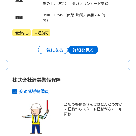
給与
慮の上、決定） ※ガソリンカード支給
（交通費含む）
9:00〜17:45（休憩1時間／実働7.45時
時間
間）
転勤なし
車通勤可
詳細を見る
気になる
株式会社渥美警備保障
交通誘導警備員
当社の警備員さんはほとんどの方が
未経験からスタート経験がなくても
研修…