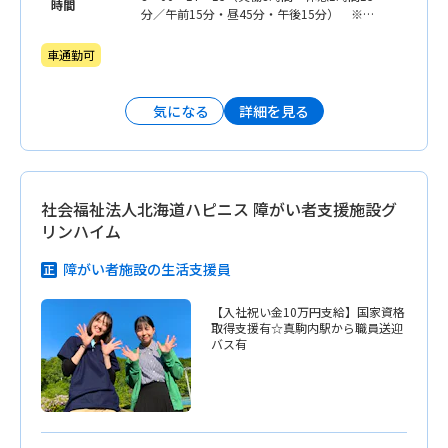
時間
分／午前15分・昼45分・午後15分） ※遅
早番有 ※残業をお願いする場合がござい
ます。
車通勤可
詳細を見る
気になる
社会福祉法人北海道ハピニス 障がい者支援施設グ
リンハイム
障がい者施設の生活支援員
【入社祝い金10万円支給】国家資格
取得支援有☆真駒内駅から職員送迎
バス有