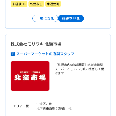
時間／実働7.5時間）
未経験OK
転勤なし
車通勤可
詳細を見る
気になる
株式会社モリワキ 北海市場
スーパーマーケットの店舗スタッフ
【札幌市内5店舗展開】地域密着型
スーパーとして、札幌に根ざして働
けます
中央区、他
エリア・駅
地下鉄東西線 発寒南、他