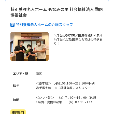
特別養護老人ホーム もなみの里 社会福祉法人 勤医
協福祉会
特別養護老人ホームの介護スタッフ
＼手当が超充実／医療費補助や寒冷
地手当など勤医協ならではの待遇あ
り！
エリア・駅
南区
＜基本給＞ 月給196,100〜218,100円+別
給与
途手当支給 ※ご経験年数によりスタート
給与を決定いたします ◇前職経験3〜4年
／月給196,600円 ◇前職経験9〜10年／月
＜シフト制＞ （a）7：00〜16：00（休憩
時間
給197,600円 ◇前職経験20年以上／月給
1時間／実働8時間） （b）8：30〜17：
218,100円
30（休憩1時間／実働8時間） （c）11：
00〜20：00（休憩1時間／実働8時間）
車通勤可