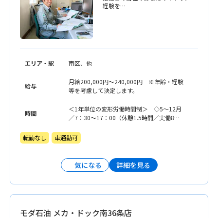
経験を…
エリア・駅
南区、他
月給200,000円〜240,000円 ※年齢・経験
給与
等を考慮して決定します。
＜1年単位の変形労働時間制＞ ◇5〜12月
時間
／7：30〜17：00（休憩1.5時間／実働8時
間） ◇1〜4月／8：00〜17：00（休憩1.5
時間／実働7.5時間）
転勤なし
車通勤可
詳細を見る
気になる
モダ石油 メカ・ドック南36条店