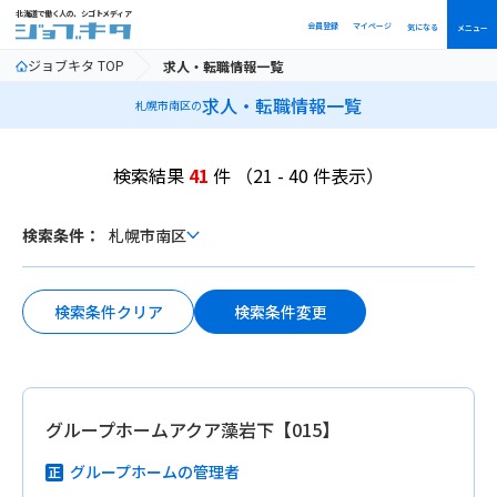
北海道で働く人の、シゴトメディア
会員登録
マイページ
気になる
メニュー
ジョブキタ TOP
求人・転職情報一覧
求人・転職情報一覧
札幌市南区の
検索結果
41
件
（21 - 40 件表示）
ボ
検索条件：
札幌市南区
タ
ン
検索条件変更
検索条件クリア
グループホームアクア藻岩下【015】
グループホームの管理者