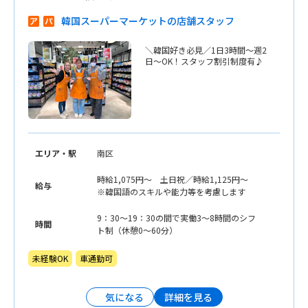
韓国スーパーマーケットの店舗スタッフ
＼韓国好き必見／1日3時間〜週2
日〜OK！スタッフ割引制度有♪
エリア・駅
南区
時給1,075円〜 土日祝／時給1,125円〜
給与
※韓国語のスキルや能力等を考慮します
9：30〜19：30の間で実働3〜8時間のシフ
時間
ト制（休憩0〜60分）
未経験OK
車通勤可
詳細を見る
気になる