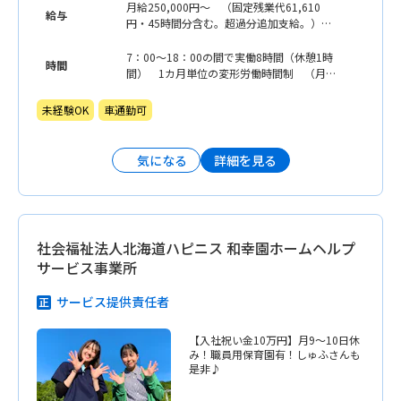
月給250,000円〜 （固定残業代61,610
給与
円・45時間分含む。超過分追加支給。）
※経験に応じる
7：00〜18：00の間で実働8時間（休憩1時
時間
間） 1カ月単位の変形労働時間制 （月平
均所定労働時間171〜175時間）
未経験OK
車通勤可
詳細を見る
気になる
社会福祉法人北海道ハピニス 和幸園ホームヘルプ
サービス事業所
サービス提供責任者
【入社祝い金10万円】月9〜10日休
み！職員用保育園有！しゅふさんも
是非♪