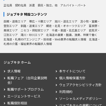
正社員
契約社員
派遣
委託・独立、他
アルバイト・パート
ジョブキタ 特設コンテンツ
函館・道南エリア
帯広・十勝エリア
旭川・道北エリア
苫小牧・室蘭・
登別エリア
釧路・道東エリア
網走・北見・オホーツクエリア
富良野・
美瑛エリア
ニセコ・倶知安エリア
千歳・恵庭・北広島エリア
岩見沢・
江別エリア
滝川・砂川エリア
北海道の農業・酪農、漁業、林業で働く
北海道・札幌のITエンジニア・技術者・Web業界の転職求人情報
北海道・
札幌の介護・福祉業界の転職求人情報
ジョブキタ ホーム
求人情報
本サイトについて
転職フェア（合同企業説明
個人情報保護方針
会）
ウェブアクセシビリティ方針
転職サポートプログラム
利用規約
エージェントサービス
ソーシャルメディアポリシー
転職個別相談
ジョブキタへの掲載について