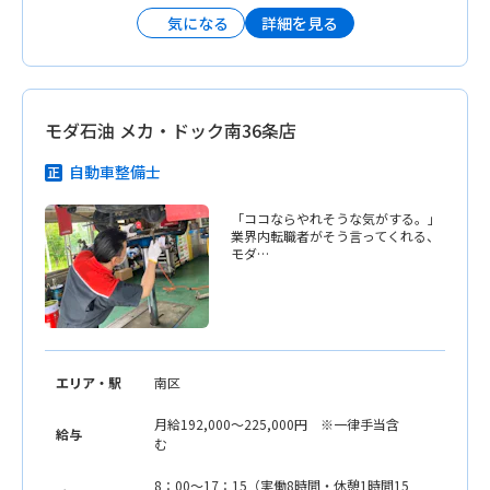
詳細を見る
気になる
モダ石油 メカ・ドック南36条店
自動車整備士
「ココならやれそうな気がする。」
業界内転職者がそう言ってくれる、
モダ…
エリア・駅
南区
月給192,000〜225,000円 ※一律手当含
給与
む
8：00〜17：15（実働8時間・休憩1時間15