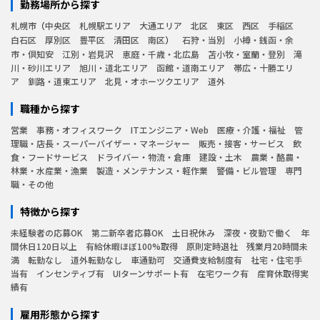
勤務場所から探す
札幌市
中央区
札幌駅エリア
大通エリア
北区
東区
西区
手稲区
白石区
厚別区
豊平区
清田区
南区
石狩・当別
小樽・銭函・余
市・倶知安
江別・岩見沢
恵庭・千歳・北広島
苫小牧・室蘭・登別
滝
川・砂川エリア
旭川・道北エリア
函館・道南エリア
帯広・十勝エリ
ア
釧路・道東エリア
北見・オホーツクエリア
道外
職種から探す
営業
事務・オフィスワーク
ITエンジニア・Web
医療・介護・福祉
管
理職・店長・スーパーバイザー・マネージャー
販売・接客・サービス
飲
食・フードサービス
ドライバー・物流・倉庫
建設・土木
農業・酪農・
林業・水産業・漁業
製造・メンテナンス・軽作業
警備・ビル管理
専門
職・その他
特徴から探す
未経験者の応募OK
第二新卒者応募OK
土日祝休み
深夜・夜勤で働く
年
間休日120日以上
有給休暇ほぼ100%取得
原則定時退社
残業月20時間未
満
転勤なし
道外転勤なし
車通勤可
交通費支給制度有
社宅・住宅手
当有
インセンティブ有
UIターンサポート有
在宅ワーク有
産育休取得実
績有
雇用形態から探す