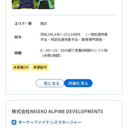
エリア・駅
南区
月給246,640〜252,640円 （一律処遇改善
給与
手当・特定処遇改善手当・業務専門資格手
当・生活支援手当含む） 他、諸手当は別
途支給
8：00〜19：00の間で実働8時間のシフト制
時間
（休憩1時間）
未経験OK
車通勤可
詳細を見る
気になる
株式会社NISEKO ALPINE DEVELOPMENTS
オーナーファイナンスマネージャー