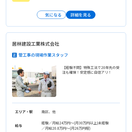
（d）13：00〜22：00（休憩1時間／実働8
時間） （e）22：00〜翌7：00（休憩1時
間／実働8時間） ※7：00〜の勤務の場合
詳細を見る
気になる
「真駒内駅」から送迎あり
居林建設工業株式会社
管工事の現場作業スタッフ
【経験不問】特殊工法で20年先の受
注も確保！安定感に自信アリ！
エリア・駅
南区、他
経験／月給24万円〜(月30万円以上)未経験
給与
／月給20.8万円〜(月26万円程)