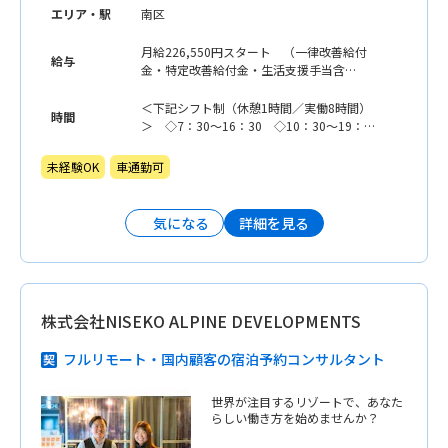
エリア・駅
南区
月給226,550円スタート （一律改善給付
給与
金・特定改善給付金・生活支援手当含
む） 他、諸手当は別途支給
＜下記シフト制（休憩1時間／実働8時間）
時間
＞ ◇7：30〜16：30 ◇10：30〜19：
30 ◇13：55〜22：55（回数4〜5回程
度） ◇22：45〜翌7：45（月5回程度）
未経験OK
車通勤可
※担当業務により多少の変動有 ※事前に
本人希望を聞き、時間帯を優先しながら作
成します。
詳細を見る
気になる
株式会社NISEKO ALPINE DEVELOPMENTS
フルリモート・国内顧客の宿泊予約コンサルタント
世界が注目するリゾートで、あなた
らしい働き方を始めませんか？