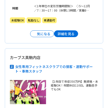
＜1年単位の変形労働時間制＞ ◇5〜12月
時間
／7：30〜17：00（休憩1.5時間／実働8時
間） ◇1〜4月／8：00〜17：00（休憩1.5
時間／実働7.5時間）
未経験OK
転勤なし
車通勤可
詳細を見る
気になる
カーブス真駒内店
女性専用フィットネスクラブでの接客・運動サポー
ト・事務スタッフ
【1年目で年収350万円】無資格・未
経験OK！年間休日110日。運動苦手
でもOK