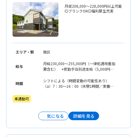
月収208,000〜228,000円以上可能
◎ブランクOK◎福利厚生充実
エリア・駅
南区
月給230,000〜255,000円（一律処遇改善加
給与
算含む） +夜勤手当別途支給（5,000円／
回）
シフトによる（時間変動の可能性あり）
時間
（a）7：30〜16：00（休憩1時間／実働7.5
時間）※早番 （b）9：00〜17：30（休
憩1時間／実働7.5時間）※日勤 （c）10：
車通勤可
30〜19：00（休憩1時間／実働7.5時間）※
遅番 （d）16：30〜翌9：30（休憩2時間
／1日実働7.5時間）※夜勤
詳細を見る
気になる