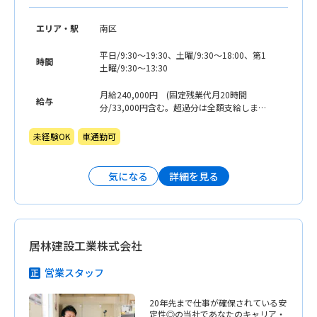
エリア・駅
南区
平日/9:30〜19:30、土曜/9:30〜18:00、第1
時間
土曜/9:30〜13:30
月給240,000円 (固定残業代月20時間
給与
分/33,000円含む。超過分は全額支給しま
す。) ※固定残業代は、平日の実働9時間
のうち、法定労働時間を超える1時間分に充
未経験OK
車通勤可
てています。それ以上の残業になることは
ほぼありません。そのため、日々の業務を
終えて定時に退勤した場合でも、月25時間
詳細を見る
気になる
分の手当が不足なく支払われる仕組みで
す。 ※認定資格取得により20,000円ベー
スUP。1〜3カ月以内に研修に参加してベー
スUPする方がほとんどです。
居林建設工業株式会社
営業スタッフ
20年先まで仕事が確保されている安
定性◎の当社であなたのキャリア・