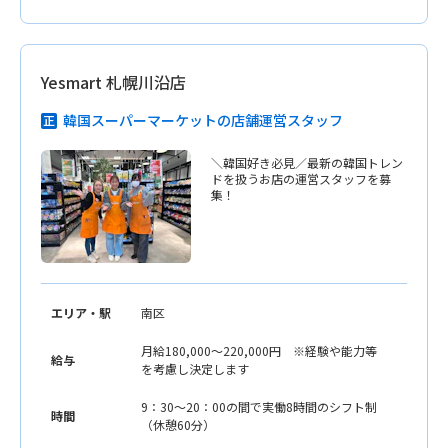
Yesmart 札幌川沿店
韓国スーパーマーケットの店舗運営スタッフ
＼韓国好き必見／最新の韓国トレン
ドを扱うお店の運営スタッフを募
集！
エリア・駅
南区
月給180,000〜220,000円 ※経験や能力等
給与
を考慮し決定します
9：30〜20：00の間で実働8時間のシフト制
時間
（休憩60分）