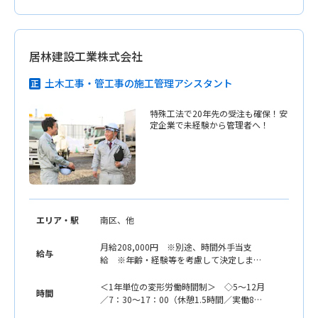
居林建設工業株式会社
土木工事・管工事の施工管理アシスタント
特殊工法で20年先の受注も確保！安
定企業で未経験から管理者へ！
エリア・駅
南区、他
月給208,000円 ※別途、時間外手当支
給与
給 ※年齢・経験等を考慮して決定しま
す
＜1年単位の変形労働時間制＞ ◇5〜12月
時間
／7：30〜17：00（休憩1.5時間／実働8時
間） ◇1〜4月／8：00〜17：00（休憩1.5