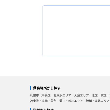
勤務場所から探す
札幌市
中央区
札幌駅エリア
大通エリア
北区
東区
苫小牧・室蘭・登別
滝川・砂川エリア
旭川・道北エリア
職種から探す