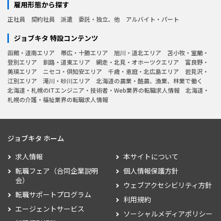
雇用形態から探す
正社員
契約社員
派遣
委託・独立、他
アルバイト・パート
ジョブキタ 特設コンテンツ
函館・道南エリア
帯広・十勝エリア
旭川・道北エリア
苫小牧・室蘭・
登別エリア
釧路・道東エリア
網走・北見・オホーツクエリア
富良野・
美瑛エリア
ニセコ・倶知安エリア
千歳・恵庭・北広島エリア
岩見沢・
江別エリア
滝川・砂川エリア
北海道の農業・酪農、漁業、林業で働く
北海道・札幌のITエンジニア・技術者・Web業界の転職求人情報
北海道・
札幌の介護・福祉業界の転職求人情報
ジョブキタ ホーム
求人情報
本サイトについて
転職フェア（合同企業説明
個人情報保護方針
会）
ウェブアクセシビリティ方針
転職サポートプログラム
利用規約
エージェントサービス
ソーシャルメディアポリシー