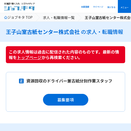
北海道で働く人の、シゴトメディア
会員登録
マイページ
気になる
メニュー
ジョブキタ TOP
求人・転職情報一覧
王子山室古紙センター株式会
王子山室古紙センター株式会社
の求人・転職情報
この求人情報は過去に配信された内容のものです。最新の情
報を
トップページ
から再検索ください。
資源回収のドライバー兼古紙分別作業スタッフ
募集要項