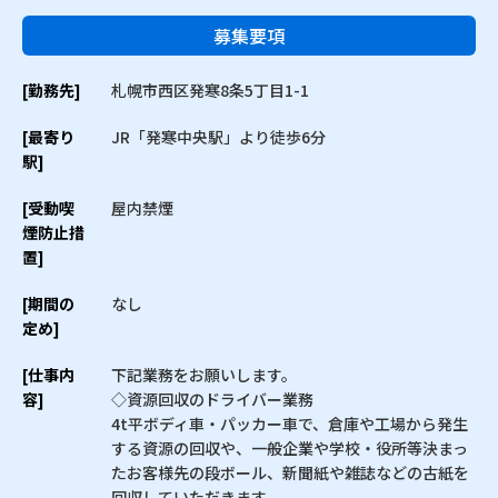
募集要項
[勤務先]
札幌市西区発寒8条5丁目1-1
[最寄り
JR「発寒中央駅」より徒歩6分
駅]
[受動喫
屋内禁煙
煙防止措
置]
[期間の
なし
定め]
[仕事内
下記業務をお願いします。
容]
◇資源回収のドライバー業務
4t平ボディ車・パッカー車で、倉庫や工場から発生
する資源の回収や、一般企業や学校・役所等決まっ
たお客様先の段ボール、新聞紙や雑誌などの古紙を
回収していただきます。