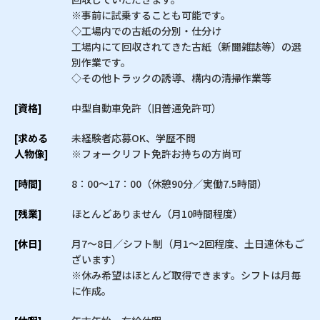
※事前に試乗することも可能です。
◇工場内での古紙の分別・仕分け
工場内にて回収されてきた古紙（新聞雑誌等）の選
別作業です。
◇その他トラックの誘導、構内の清掃作業等
[資格]
中型自動車免許（旧普通免許可）
[求める
未経験者応募OK、学歴不問
人物像]
※フォークリフト免許お持ちの方尚可
[時間]
8：00〜17：00（休憩90分／実働7.5時間）
[残業]
ほとんどありません（月10時間程度）
[休日]
月7〜8日／シフト制（月1〜2回程度、土日連休もご
ざいます）
※休み希望はほとんど取得できます。シフトは月毎
に作成。