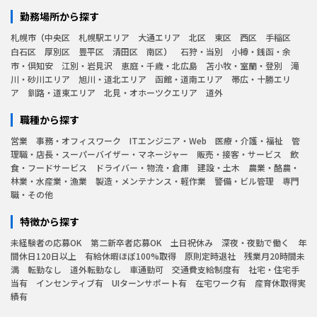
勤務場所から探す
札幌市
中央区
札幌駅エリア
大通エリア
北区
東区
西区
手稲区
白石区
厚別区
豊平区
清田区
南区
石狩・当別
小樽・銭函・余
市・倶知安
江別・岩見沢
恵庭・千歳・北広島
苫小牧・室蘭・登別
滝
川・砂川エリア
旭川・道北エリア
函館・道南エリア
帯広・十勝エリ
ア
釧路・道東エリア
北見・オホーツクエリア
道外
職種から探す
営業
事務・オフィスワーク
ITエンジニア・Web
医療・介護・福祉
管
理職・店長・スーパーバイザー・マネージャー
販売・接客・サービス
飲
食・フードサービス
ドライバー・物流・倉庫
建設・土木
農業・酪農・
林業・水産業・漁業
製造・メンテナンス・軽作業
警備・ビル管理
専門
職・その他
特徴から探す
未経験者の応募OK
第二新卒者応募OK
土日祝休み
深夜・夜勤で働く
年
間休日120日以上
有給休暇ほぼ100%取得
原則定時退社
残業月20時間未
満
転勤なし
道外転勤なし
車通勤可
交通費支給制度有
社宅・住宅手
当有
インセンティブ有
UIターンサポート有
在宅ワーク有
産育休取得実
績有