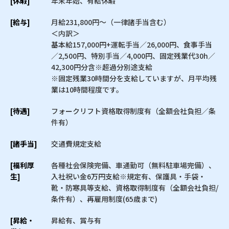
[休暇]
年末年始、有給休暇
[給与]
月給231,800円〜（一律諸手当含む）
＜内訳＞
基本給157,000円+運転手当／26,000円、食事手当
／2,500円、特別手当／4,000円、固定残業代30h／
42,300円分含※超過分別途支給
※固定残業30時間分を支給していますが、月平均残
業は10時間程度です。
[待遇]
フォークリフト資格取得制度有（全額会社負担／条
件有）
[諸手当]
交通費規定支給
[福利厚
各種社会保険完備、車通勤可（無料駐車場完備）、
生]
入社祝い金6万円支給※規定有、保護具・手袋・
靴・防寒具等支給、資格取得制度有（全額会社負担/
条件有）、再雇用制度(65歳まで)
[昇給・
昇給有、賞与有