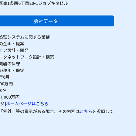
区南1条西6丁目20-1ジョブキタビル
会社データ
処理システムに関する業務
の企画・提案
ェア設計・開発
ータネットワーク設計・構築
機器の保守
の運用・保守
7年6月
800万円
90名
7,000万円
ジ]
ホームページはこちら
「例外」等の表示がある場合、その内容は
こちら
を参照して