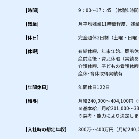
[時間]
9：00〜17：45 （休憩1時
[残業]
月平均残業11時間程度、残業
[休日]
完全週休2日制（土曜・日曜
[休暇]
有給休暇、年末年始、慶弔休
産前産後・育児休暇（実績あ
介護休暇、子どもの看護休暇
産休･育休取得実績有
[年間休日]
年間休日122日
[給与]
月給240,000〜404,10
※基本給／月給201,000〜33
※選考・能力により決定しま
[入社時の想定年収]
300万〜400万円（月給240