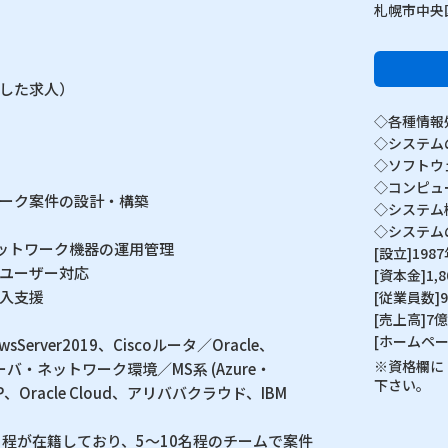
札幌市中央
した求人）
◇各種情報
◇システム
◇ソフトウ
◇コンピュ
ーク案件の設計・構築
◇システム
◇システム
バ/ネットワーク機器の運用管理
[設立]198
ユーザー対応
[資本金]1,
入支援
[従業員数]
[売上高]7億
[ホームペー
wsServer2019、Ciscoルータ／Oracle、
※資格欄に
ーバ・ネットワーク環境／MS系 (Azure・
下さい。
、GCP、Oracle Cloud、アリババクラウド、IBM
名程が在籍しており、5〜10名程のチームで案件