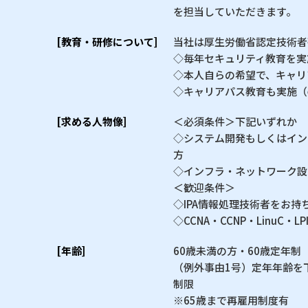
を担当していただきます。
[教育・研修について]
当社は厚生労働省認定技術者
◇毎年セキュリティ教育を実
◇本人自らの希望で、キャリ
◇キャリアパス教育も実施（
[求める人物像]
＜必須条件＞下記いずれか
◇システム開発もしくはイン
方
◇インフラ・ネットワーク設
＜歓迎条件＞
◇IPA情報処理技術者をお持
◇CCNA・CCNP・LinuC・
[年齢]
60歳未満の方・60歳定年制
（例外事由1号）定年年齢を
制限
※65歳まで再雇用制度有