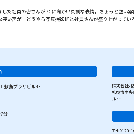
なした社員の皆さんがPCに向かい真剣な表情。ちょっと堅い雰
な笑い声が。どうやら写真撮影班と社員さんが盛り上がってい
項
株式会社北
1 敷島プラザビル3F
札幌市中央区
ル3F
7分
Tel:012