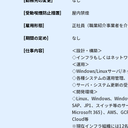
[勤務先の変更]
なし
[受動喫煙防止措置]
屋内禁煙
[雇用形態]
正社員（職業紹介事業者を介
[期間の定め]
なし
[仕事内容]
＜設計・構築＞
◇インフラもしくはネットワ
＜運用＞
◇Windows/Linuxサー
◇各種システムの運用管理、
◇サーバ・システム更新の受
＜開発環境＞
◇Linux、Windows、Windo
SAP、JP1、スイッチ等のサ
Microsoft 365) 、AWS
Cloud等
※現在インフラ組織には12