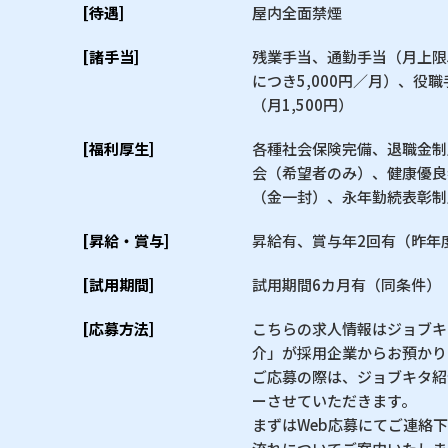
[待遇]
屋内全面禁煙
[諸手当]
残業手当、通勤手当（月上限5
につき5,000円／月）、役職手
（月1,500円）
[福利厚生]
各種社会保険完備、退職金制
会（希望者のみ）、健康優良
（金一封）、永年勤続表彰制
[昇給・賞与]
昇給有、賞与年2回有（昨年度
[試用期間]
試用期間6カ月有（同条件）
[応募方法]
こちらの求人情報はジョブキ
介」が採用企業からお預かり
ご応募の際は、ジョブキタ紹
ーさせていただきます。
まずはWeb応募にてご連絡