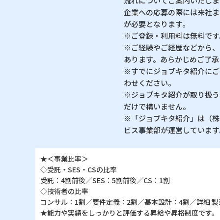
流れについてご案内いたしま
企業への応募の際には来社ま
が必要となります。
※ご登録・利用料は無料です
※ご経験やご経歴などから、
あります。あらかじめご了承
※すでにジョブキタ紹介にご
わせください。
※ジョブキタ紹介が取り扱う
だけで構いません。
※「ジョブキタ紹介」は（株
ビス事業部が運営しています
★＜事業比率＞
◇受託・SES・CSの比率
受託：4割前後／SES：5割前後／CS：1割
◇技術者の比率
コンサル：1割／要件定義：2割／基本設計：4割／詳細 製
★能力や実績をしっかりと評価する昇給や昇格制度です。