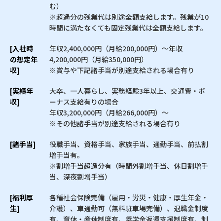
む）
※超過分の残業代は別途全額支給します。残業が10
時間に満たなくても固定残業代は全額支給します。
[入社時
年収2,400,000円（月給200,000円）〜年収
の想定年
4,200,000円（月給350,000円）
収]
※賞与や下記諸手当が別途支給される場合有り
[実績年
大卒、一人暮らし、実務経験3年以上、交通費・ボ
収]
ーナス支給有りの場合
年収3,200,000円（月給266,000円）〜
※その他諸手当が別途支給される場合有り
[諸手当]
役職手当、資格手当、家族手当、通勤手当、前払割
増手当有。
※割増手当超過分有（時間外割増手当、休日割増手
当、深夜割増手当）
[福利厚
各種社会保険完備（雇用・労災・健康・厚生年金・
生]
介護）、車通勤可（無料駐車場完備）、退職金制度
有、育休・産休制度有、奨学金返還支援制度有、制