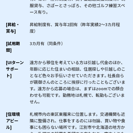
服貸与、さぽーとさっぽろ、その他ゴルフ練習スペ
ース有り。
[昇給・
昇給制度有、賞与年2回有（昨年実績2〜3カ月程
賞与]
度）
[試用期
3カ月有（同条件）
間]
[UIターン
遠方から移住を考えている方は引越し代金のほか、
サポー
年齢に応じた住まいの相談、住居探しや引越しのこ
ト]
となど色々お手伝いさせていただきます｡ 社長自ら
が親御さんのところに挨拶に行ったこともございま
す。遠方から応募の場合は、まずはzoomでの顔合
わせも可能です。勤務地は札幌で、転勤もございま
せん。
[住環境
札幌市内の東区東雁来に位置します。交通機関も近
アピー
隣に整備され、仕事をするのには勿論、買い物や食
ル]
事にも困らない場所です。江別市や北海道の地方か