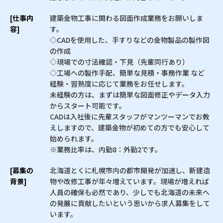
[仕事内
建築金物工事に関わる図面作成業務をお願いしま
容]
す。
◇CADを使用した、手すりなどの金物製品の製作図
の作成
◇現場での寸法確認・下見（先輩同行あり）
◇工場への製作手配、簡単な見積・事務作業 など
経験・習熟度に応じて業務をお任せします。
未経験の方は、まずは簡単な図面修正やデータ入力
からスタート可能です。
CADは入社後に先輩スタッフがマンツーマンでお教
えしますので、建築金物が初めての方でも安心して
始められます。
※業務比率は、内勤8：外勤2です。
[募集の
北海道とくに札幌市内の都市開発が加速し、新建造
背景]
物や改修工事が年々増えています。現場が増えれば
人員の確保も必然であり、少しでも北海道の未来へ
の発展に貢献したいという思いから求人募集をして
います。