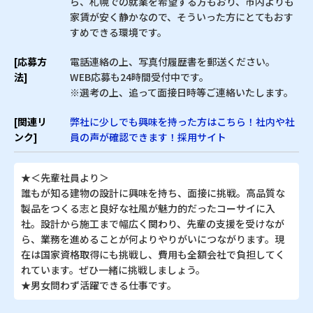
ら、札幌での就業を希望する方もおり、市内よりも
家賃が安く静かなので、そういった方にとてもおす
すめできる環境です。
[応募方
電話連絡の上、写真付履歴書を郵送ください。
法]
WEB応募も24時間受付中です。
※選考の上、追って面接日時等ご連絡いたします。
[関連リ
弊社に少しでも興味を持った方はこちら！社内や社
ンク]
員の声が確認できます！採用サイト
★＜先輩社員より＞
誰もが知る建物の設計に興味を持ち、面接に挑戦。高品質な
製品をつくる志と良好な社風が魅力的だったコーサイに入
社。設計から施工まで幅広く関わり、先輩の支援を受けなが
ら、業務を進めることが何よりやりがいにつながります。現
在は国家資格取得にも挑戦し、費用も全額会社で負担してく
れています。ぜひ一緒に挑戦しましょう。
★男女問わず活躍できる仕事です。