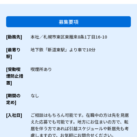
募集要項
[勤務先]
本社／札幌市東区東雁来8条1丁目16-10
[最寄り
地下鉄「新道東駅」より車で10分
駅]
[受動喫
喫煙所あり
煙防止措
置]
[期間の
なし
定め]
[入社日]
ご相談はもちろん可能です。在職中の方は先を見据
えた応募でも可能です。地方にお住まいの方で、転
居を伴う方であれば引越スケジュールや新居先も考
慮しますので、お気軽にお問合せください。