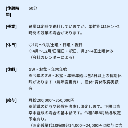
[休憩時
60分
間]
[残業]
通常は定時で退社していますが、繁忙期は1日1〜2
時間の残業の場合があります。
[休日]
◇1月〜3月/土曜・日曜・祝日
◇4月〜12月/日曜日・祝日、月2〜4回土曜休み
（会社カレンダーによる）
[休暇]
GW・お盆・年末年始
※今年のGW・お盆・年末年始は各8日以上の長期休
暇があります（毎年変更有）、産休･育休取得実績
有
[給与]
月給200,000〜350,000円
※前職の給与や経験を考慮し決定します。下限は高
卒未経験の場合の基本給です。令和8年6月給与改定
予定有り。
（固定残業代10時間分14,000〜24,000円は給与に含