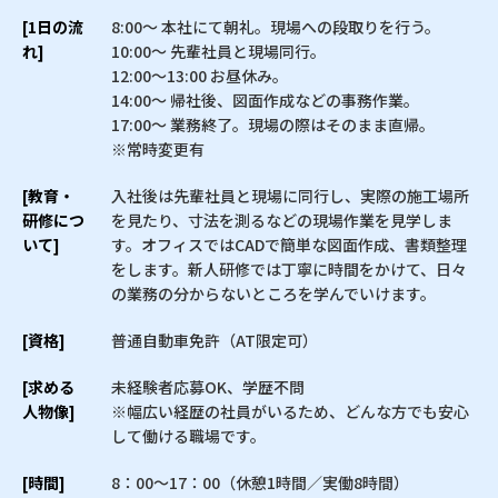
[1日の流
8:00〜 本社にて朝礼。現場への段取りを行う。
れ]
10:00〜 先輩社員と現場同行。
12:00〜13:00 お昼休み。
14:00〜 帰社後、図面作成などの事務作業。
17:00〜 業務終了。現場の際はそのまま直帰。
※常時変更有
[教育・
入社後は先輩社員と現場に同行し、実際の施工場所
研修につ
を見たり、寸法を測るなどの現場作業を見学しま
いて]
す。オフィスではCADで簡単な図面作成、書類整理
をします。新人研修では丁寧に時間をかけて、日々
の業務の分からないところを学んでいけます。
[資格]
普通自動車免許（AT限定可）
[求める
未経験者応募OK、学歴不問
人物像]
※幅広い経歴の社員がいるため、どんな方でも安心
して働ける職場です。
[時間]
8：00〜17：00（休憩1時間／実働8時間）