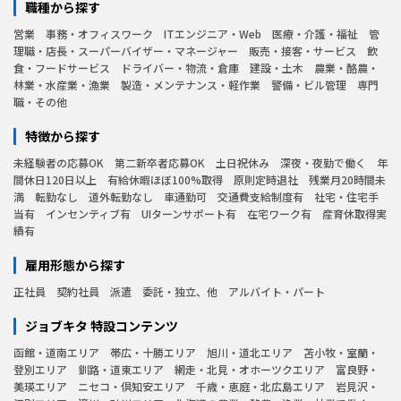
職種から探す
営業
事務・オフィスワーク
ITエンジニア・Web
医療・介護・福祉
管
理職・店長・スーパーバイザー・マネージャー
販売・接客・サービス
飲
食・フードサービス
ドライバー・物流・倉庫
建設・土木
農業・酪農・
林業・水産業・漁業
製造・メンテナンス・軽作業
警備・ビル管理
専門
職・その他
特徴から探す
未経験者の応募OK
第二新卒者応募OK
土日祝休み
深夜・夜勤で働く
年
間休日120日以上
有給休暇ほぼ100%取得
原則定時退社
残業月20時間未
満
転勤なし
道外転勤なし
車通勤可
交通費支給制度有
社宅・住宅手
当有
インセンティブ有
UIターンサポート有
在宅ワーク有
産育休取得実
績有
雇用形態から探す
正社員
契約社員
派遣
委託・独立、他
アルバイト・パート
ジョブキタ 特設コンテンツ
函館・道南エリア
帯広・十勝エリア
旭川・道北エリア
苫小牧・室蘭・
登別エリア
釧路・道東エリア
網走・北見・オホーツクエリア
富良野・
美瑛エリア
ニセコ・倶知安エリア
千歳・恵庭・北広島エリア
岩見沢・