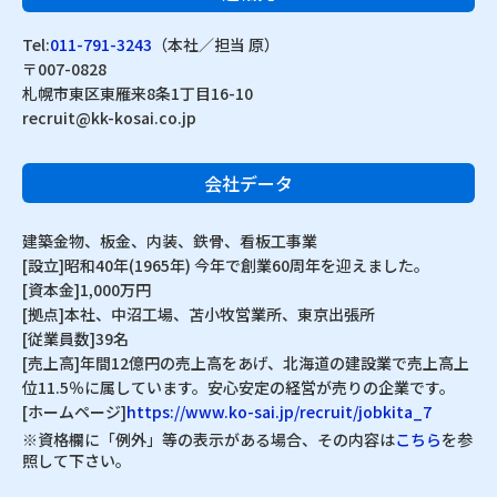
Tel:
011-791-3243
（本社／担当 原）
〒007-0828
札幌市東区東雁来8条1丁目16-10
recruit@kk-kosai.co.jp
会社データ
建築金物、板金、内装、鉄骨、看板工事業
[設立]昭和40年(1965年) 今年で創業60周年を迎えました。
[資本金]1,000万円
[拠点]本社、中沼工場、苫小牧営業所、東京出張所
[従業員数]39名
[売上高]年間12億円の売上高をあげ、北海道の建設業で売上高上
位11.5％に属しています。安心安定の経営が売りの企業です。
[ホームページ]
https://www.ko-sai.jp/recruit/jobkita_7
※資格欄に「例外」等の表示がある場合、その内容は
こちら
を参
照して下さい。