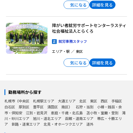
詳細を見る
気になる
障がい者就労サポートセンターラスティ
社会福祉法人とらくろ
就労事務スタッフ
エリア・駅
東区
詳細を見る
気になる
勤務場所から探す
札幌市
中央区
札幌駅エリア
大通エリア
北区
東区
西区
手稲区
白石区
厚別区
豊平区
清田区
南区
石狩・当別
小樽・銭函・余
市・倶知安
江別・岩見沢
恵庭・千歳・北広島
苫小牧・室蘭・登別
滝
川・砂川エリア
旭川・道北エリア
函館・道南エリア
帯広・十勝エリ
ア
釧路・道東エリア
北見・オホーツクエリア
道外