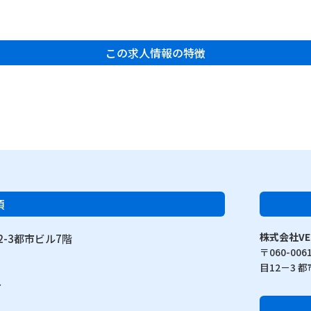
この求人情報の特徴
項
株式会社VE
-3都市ビル7階
〒060-0
目12－3 
分