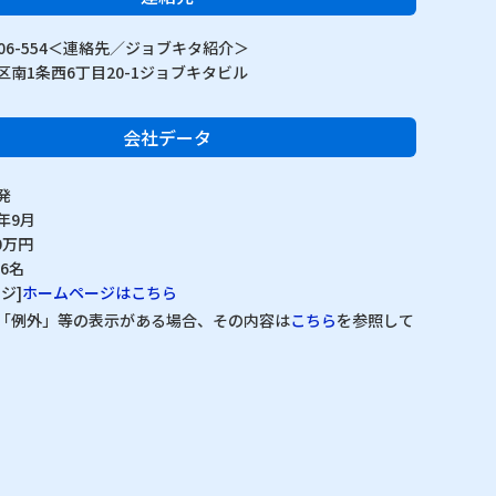
0-106-554＜連絡先／ジョブキタ紹介＞
区南1条西6丁目20-1ジョブキタビル
会社データ
発
6年9月
0万円
16名
ジ]
ホームページはこちら
「例外」等の表示がある場合、その内容は
こちら
を参照して