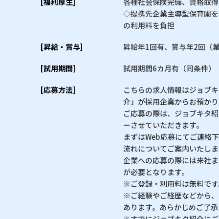
[福利厚生]
各種社会保険完備、資格取得
◇提携先企業主導型保育園を利
の利用料を負担
[昇給・賞与]
昇給年1回有、賞与年2回（
[試用期間]
試用期間6カ月有（同条件）
[応募方法]
こちらの求人情報はジョブキ
介」が採用企業からお預かり
ご応募の際は、ジョブキタ紹
ーさせていただきます。
まずはWeb応募にてご連絡
流れについてご案内いたしま
企業への応募の際には来社ま
が必要となります。
※ご登録・利用料は無料です
※ご経験やご経歴などから、
あります。あらかじめご了承
※すでにジョブキタ紹介にご