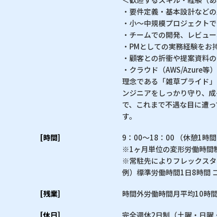
・要件定義・基本設計などの
・小〜中規模プロジェクトで
・チームでの開発、レビュー
・PMとしての実務経験をお
・顧客との折衝や提案資料の
・クラウド（AWS/Azur
理念である「雑草プライド」
ンジニアをしっかり守り、成
で、これまで不遇な目に遭っ
す。
[時間]
9：00〜18：00 （休憩1時
※1ヶ月単位の変形労働時間
※常駐先によりフレックスタ
例）標準労働時間1日8時間 コア
[残業]
時間外労働時間月平均10時
[休日]
完全週休2日制（土曜・日曜