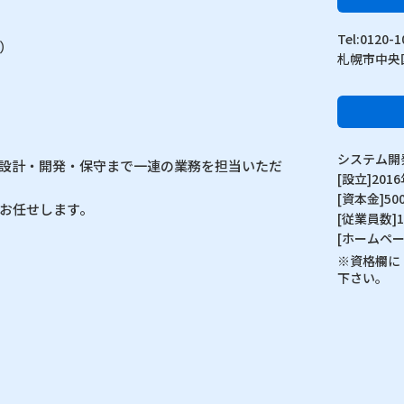
Tel:012
）
札幌市中央
システム開
設計・開発・保守まで一連の業務を担当いただ
[設立]201
[資本金]50
お任せします。
[従業員数]
[ホームペー
※資格欄に
下さい。