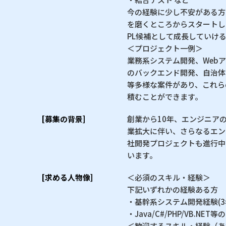
今の経験に少し不安がある方
を磨くところからスタートし
PL候補として成長していけ
＜プロジェクト一例＞
業務系システム開発、Web
のバックエンド開発、自治体
等多様な案件があり、これら
積むことができます。
[募集の背景]
創業から10年、エンジニア
業拡大に伴い、さらなるエン
社開発プロジェクトも進行中
います。
[求める人物像]
＜必須のスキル・経験＞
下記いずれかの経験ある方
・基幹系システム開発経験(3
・Java/C#/PHP/VB.
＜歓迎するスキル・経験（あ