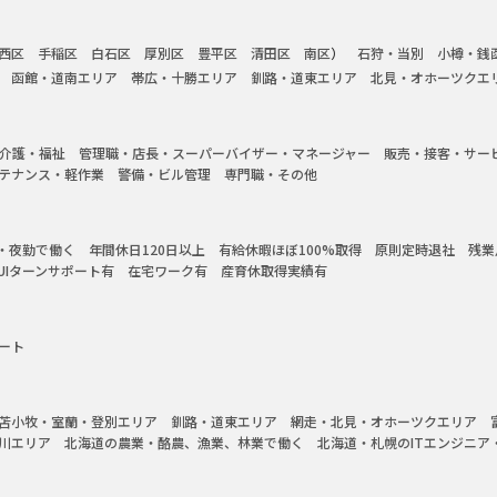
西区
手稲区
白石区
厚別区
豊平区
清田区
南区
石狩・当別
小樽・銭
函館・道南エリア
帯広・十勝エリア
釧路・道東エリア
北見・オホーツクエ
介護・福祉
管理職・店長・スーパーバイザー・マネージャー
販売・接客・サー
テナンス・軽作業
警備・ビル管理
専門職・その他
・夜勤で働く
年間休日120日以上
有給休暇ほぼ100%取得
原則定時退社
残業
UIターンサポート有
在宅ワーク有
産育休取得実績有
ート
苫小牧・室蘭・登別エリア
釧路・道東エリア
網走・北見・オホーツクエリア
川エリア
北海道の農業・酪農、漁業、林業で働く
北海道・札幌のITエンジニア