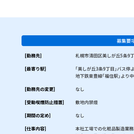
募集要
[勤務先]
札幌市清田区美しが丘5条9丁目
[最寄り駅]
｢美しが丘3条9丁目｣バス停
地下鉄東豊線｢福住駅｣より
[勤務先の変更]
なし
[受動喫煙防止措置]
敷地内禁煙
[期間の定め]
なし
[仕事内容]
本社工場での化粧品製造業務