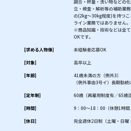
調合・秤量・洗い物などの化
立・検査・解析等の補助業務
の(2kg〜30kg程度)を持
ライン業務ではありません。
※商品知識・技術などは全て
OKです。
[求める人物像]
未経験者応募OK
[対象]
高卒以上
[年齢]
41歳未満の方（例外3）
（例外事由3号イ）長期勤続
[定年制]
60歳（再雇用制度有／65歳
[時間]
9：00〜18：00（休憩1時
[休日]
完全週休2日制（土曜・日曜