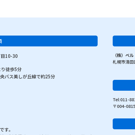
項
（株）ベル
10-30
札幌市清田区
より徒歩5分
中央バス美しが丘線で約25分
Tel:011-
〒004-0
です。