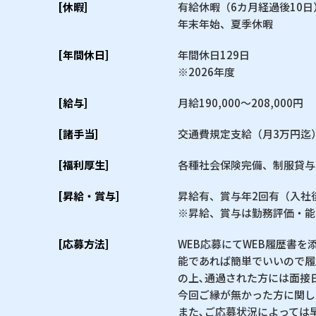
[休暇]
有給休暇（6カ月経過後10日
年末年始、夏季休暇
[年間休日]
年間休日129日
※2026年度
[給与]
月給190,000〜208,000円
[諸手当]
交通費規定支給（月3万円迄
[福利厚生]
各種社会保険完備、制服貸与
[昇給・賞与]
昇給有、賞与年2回有（入社
※昇給、賞与は勤務評価・能
[応募方法]
WEB応募にてWEB履歴書を
能であれば簡単でいいので履
の上､通過された方には面接
今回ご縁が無かった方に関し
また､ご応募状況によっては