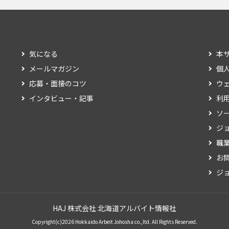
気になる
本
メールマガジン
個
応募・面接のコツ
ウ
インタビュー・記事
利
ソ
ジ
職
お
ジ
HAJ 株式会社 北海道アルバイト情報社
Copyright(c)2026 Hokkaido Arbeit Johosha co.,ltd. All Rights Reserved.