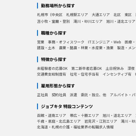
勤務場所から探す
札幌市
中央区
札幌駅エリア
大通エリア
北区
東区
苫小牧・室蘭・登別
滝川・砂川エリア
旭川・道北エリア
職種から探す
営業
事務・オフィスワーク
ITエンジニア・Web
医療・
建設・土木
農業・酪農・林業・水産業・漁業
製造・メン
特徴から探す
未経験者の応募OK
第二新卒者応募OK
土日祝休み
深夜
交通費支給制度有
社宅・住宅手当有
インセンティブ有
雇用形態から探す
正社員
契約社員
派遣
委託・独立、他
アルバイト・パ
ジョブキタ 特設コンテンツ
函館・道南エリア
帯広・十勝エリア
旭川・道北エリア
千歳・恵庭・北広島エリア
岩見沢・江別エリア
滝川・砂
北海道・札幌の介護・福祉業界の転職求人情報