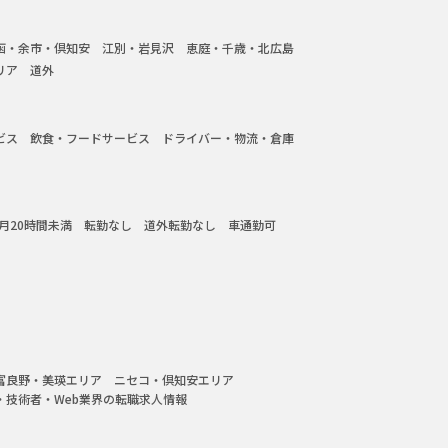
函・余市・倶知安
江別・岩見沢
恵庭・千歳・北広島
リア
道外
ビス
飲食・フードサービス
ドライバー・物流・倉庫
月20時間未満
転勤なし
道外転勤なし
車通勤可
富良野・美瑛エリア
ニセコ・倶知安エリア
・技術者・Web業界の転職求人情報