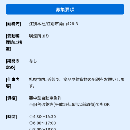
募集要項
[勤務先]
江別本社/江別市角山428-3
[受動喫
喫煙所あり
煙防止措
置]
[期間の
なし
定め]
[仕事内
札幌市内､近郊で、食品や雑貨類の配送をお願いしま
容]
す。
[資格]
要中型自動車免許
※旧普通免許(平成19年6月以前取得)でもOK
[時間]
◇4:30〜15:30
◇6:00〜17:00
◇8:00〜18:00