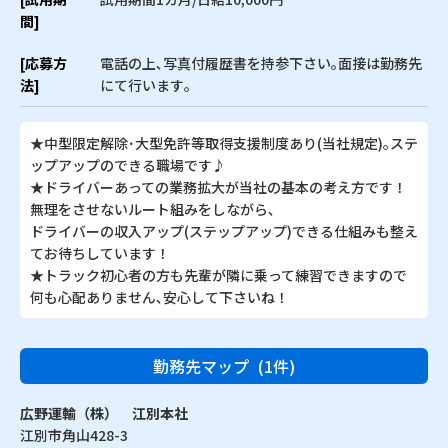
間]
[応募方
電話の上､写真付履歴書を持参下さい｡面接は勤務先
法]
にて行います｡
★中型限定解除･大型免許等取得支援制度あり(当社規定)｡ステ
ップアップのできる職場です♪
★ドライバーあっての業務拡大が当社の基本の考え方です！
無理をさせないルート組みをしながら､
ドライバーの収入アップ(ステップアップ)できる仕組みも整え
てお待ちしています！
★トラック初心者の方も先輩が隣に乗って練習できますので
何も心配ありません､安心して下さいね！
勤務先マップ
(1件)
広野運輸（株） 江別本社
江別市角山428-3