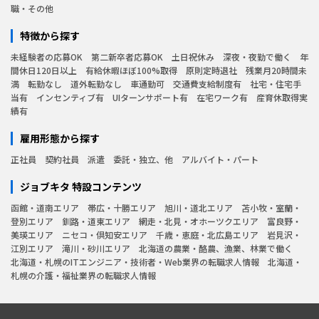
職・その他
特徴から探す
未経験者の応募OK
第二新卒者応募OK
土日祝休み
深夜・夜勤で働く
年
間休日120日以上
有給休暇ほぼ100%取得
原則定時退社
残業月20時間未
満
転勤なし
道外転勤なし
車通勤可
交通費支給制度有
社宅・住宅手
当有
インセンティブ有
UIターンサポート有
在宅ワーク有
産育休取得実
績有
雇用形態から探す
正社員
契約社員
派遣
委託・独立、他
アルバイト・パート
ジョブキタ 特設コンテンツ
函館・道南エリア
帯広・十勝エリア
旭川・道北エリア
苫小牧・室蘭・
登別エリア
釧路・道東エリア
網走・北見・オホーツクエリア
富良野・
美瑛エリア
ニセコ・倶知安エリア
千歳・恵庭・北広島エリア
岩見沢・
江別エリア
滝川・砂川エリア
北海道の農業・酪農、漁業、林業で働く
北海道・札幌のITエンジニア・技術者・Web業界の転職求人情報
北海道・
札幌の介護・福祉業界の転職求人情報