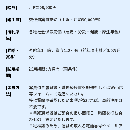
[給与]
月給209,900円
[諸手当]
交通費実費支給（上限／月額30,000円）
[福利厚
各種社会保険完備（雇用・労災・健康・厚生年金）
生]
[昇給・
昇給年1回有、賞与年2回有（前年度実績／3.0カ月
賞与]
分）
[試用期
試用期間3カ月有（同条件）
間]
[応募方
写真付き履歴書・職務経歴書を郵送もしくはWeb応
法]
募フォームにて送信ください。
特に質問や確認したい事項がなければ、事前連絡は
不要です。
※書類選考後はご都合の良い面接日・時間を打ち合
わせの上設定いたします。
日程相談のため、連絡の取れる電話番号やメールア