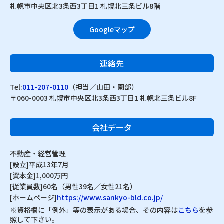
札幌市中央区北3条西3丁目1 札幌北三条ビル8階
Googleマップ
連絡先
Tel:
011-207-0110
（担当／山田・園部）
〒060-0003 札幌市中央区北3条西3丁目1 札幌北三条ビル8F
会社データ
不動産・経営管理
[設立]平成13年7月
[資本金]1,000万円
[従業員数]60名（男性39名／女性21名）
[ホームページ]
https://www.sankyo-bld.co.jp/
※資格欄に「例外」等の表示がある場合、その内容は
こちら
を参
照して下さい。