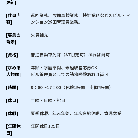
更新]
[仕事内
巡回業務、設備点検業務、検針業務などのビル・マ
容]
ンション巡回管理員業務。
[募集の
欠員補充
背景]
[資格]
普通自動車免許（AT限定可）あれば尚可
[求める
年齢・学歴不問、未経験者応募OK
人物像]
ビル管理員としての勤務経験あれば尚可
[時間]
9：00〜17：00（休憩1時間／実働7時間）
[休日]
土曜・日曜・祝日
[休暇]
夏季休暇、年末年始、年次有給休暇、育児休業
[年間休
年間休日125日
日]