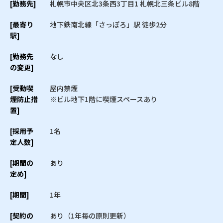
[勤務先]
札幌市中央区北3条西3丁目1 札幌北三条ビル8階
[最寄り
地下鉄南北線「さっぽろ」駅 徒歩2分
駅]
[勤務先
なし
の変更]
[受動喫
屋内禁煙
煙防止措
※ビル地下1階に喫煙スペースあり
置]
[採用予
1名
定人数]
[期間の
あり
定め]
[期間]
1年
[契約の
あり（1年毎の原則更新）