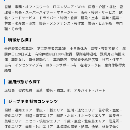
営業
事務・オフィスワーク
ITエンジニア・Web
医療・介護・福祉
管
理職・店長・スーパーバイザー・マネージャー
販売・接客・サービス
飲
食・フードサービス
ドライバー・物流・倉庫
建設・土木
農業・酪農・
林業・水産業・漁業
製造・メンテナンス・軽作業
警備・ビル管理
専門
職・その他
特徴から探す
未経験者の応募OK
第二新卒者応募OK
土日祝休み
深夜・夜勤で働く
年
間休日120日以上
有給休暇ほぼ100%取得
原則定時退社
残業月20時間未
満
転勤なし
道外転勤なし
車通勤可
交通費支給制度有
社宅・住宅手
当有
インセンティブ有
UIターンサポート有
在宅ワーク有
産育休取得実
績有
雇用形態から探す
正社員
契約社員
派遣
委託・独立、他
アルバイト・パート
ジョブキタ 特設コンテンツ
函館・道南エリア
帯広・十勝エリア
旭川・道北エリア
苫小牧・室蘭・
登別エリア
釧路・道東エリア
網走・北見・オホーツクエリア
富良野・
美瑛エリア
ニセコ・倶知安エリア
千歳・恵庭・北広島エリア
岩見沢・
江別エリア
滝川・砂川エリア
北海道の農業・酪農、漁業、林業で働く