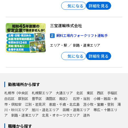
詳細を見る
気になる
三宝運輸株式会社
飼料工場内フォークリフト運転手
エリア・駅
釧路・道東エリア
詳細を見る
気になる
勤務場所から探す
札幌市
中央区
札幌駅エリア
大通エリア
北区
東区
西区
手稲区
白石区
厚別区
豊平区
清田区
南区
石狩・当別
小樽・銭函・余
市・倶知安
江別・岩見沢
恵庭・千歳・北広島
苫小牧・室蘭・登別
滝
川・砂川エリア
旭川・道北エリア
函館・道南エリア
帯広・十勝エリ
ア
釧路・道東エリア
北見・オホーツクエリア
道外
職種から探す