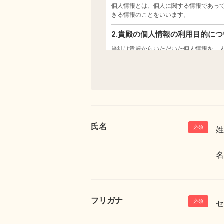
氏名
姓
名
フリガナ
セ