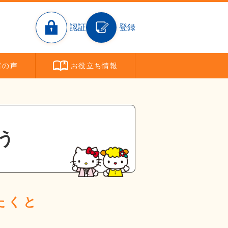
認証
登録
者
の声
お役立ち
情報
う
たくと