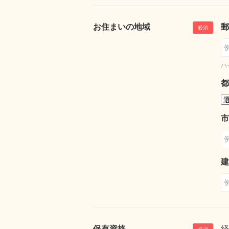
お住まいの地域
郵
ハ
都
市
建
保有資格
経