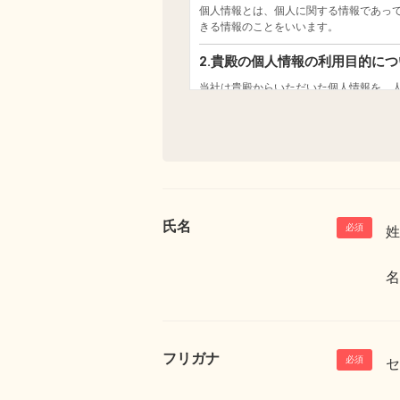
氏名
姓
名
フリガナ
セ