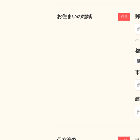
お住まいの地域
郵
ハ
都
市
建
保有資格
経