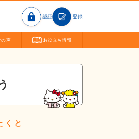
認証
登録
者
の声
お役立ち
情報
う
たくと