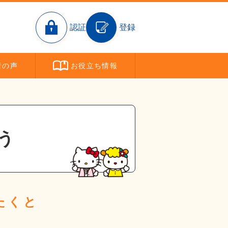
認証
登録
者
の声
お役立ち
情報
う
たくと