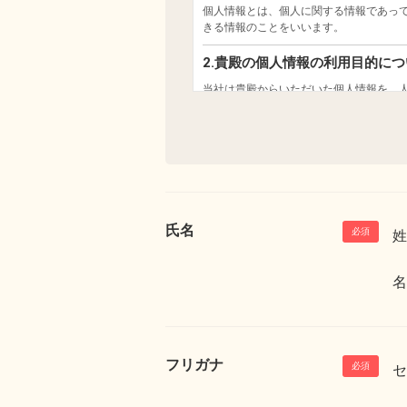
氏名
姓
名
フリガナ
セ