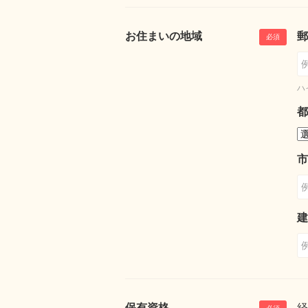
お住まいの地域
郵
ハ
都
市
建
保有資格
経