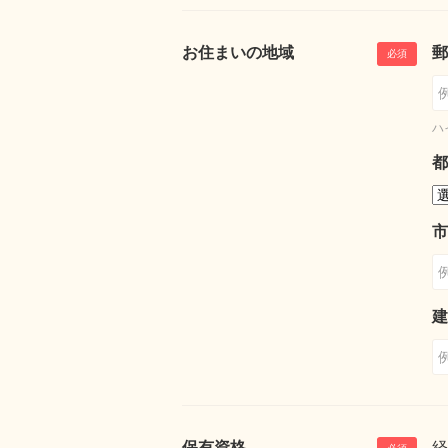
お住まいの地域
郵
ハ
都
市
建
保有資格
経