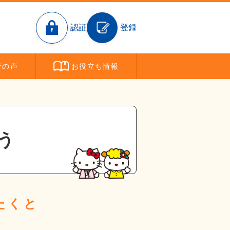
認証
登録
者
の声
お役立ち
情報
う
たくと