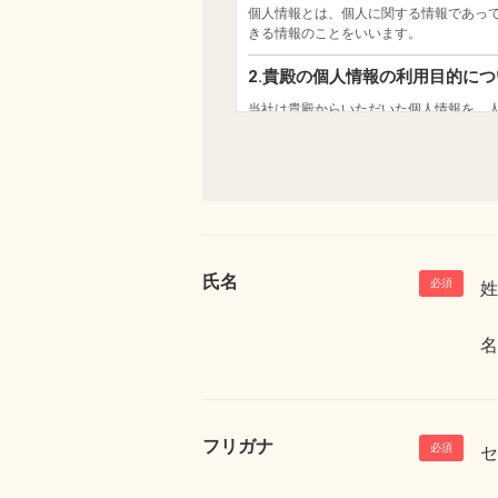
氏名
姓
名
フリガナ
セ