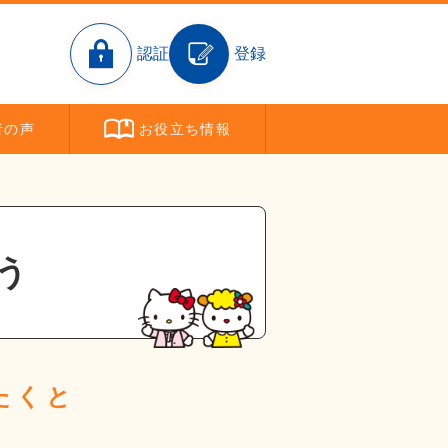
認証
登録
者
の声
お役立ち
情報
う
たくと