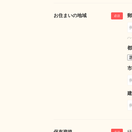
お住まいの地域
郵
ハ
都
市
建
保有資格
経