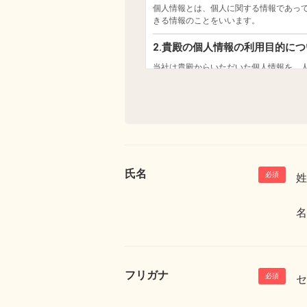
氏名
姓
名
フリガナ
セ